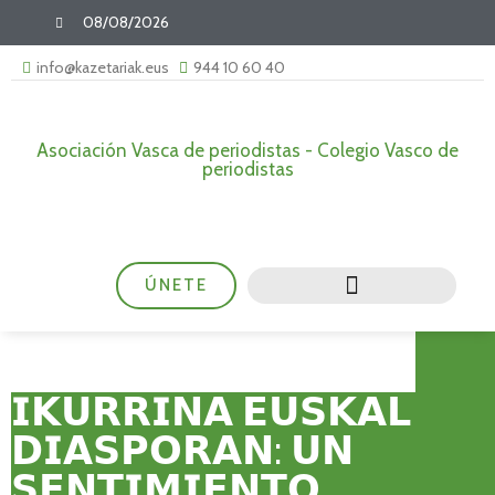
08/08/2026
info@kazetariak.eus
944 10 60 40
Asociación Vasca de periodistas - Colegio Vasco de
periodistas
ÚNETE
𝗜𝗞𝗨𝗥𝗥𝗜𝗡𝗔 𝗘𝗨𝗦𝗞𝗔𝗟
𝗗𝗜𝗔𝗦𝗣𝗢𝗥𝗔𝗡: 𝗨𝗡
𝗦𝗘𝗡𝗧𝗜𝗠𝗜𝗘𝗡𝗧𝗢