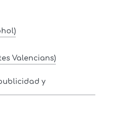
hol)
tes Valencians)
publicidad y