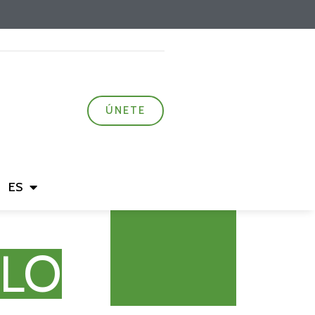
ÚNETE
ES
OLO