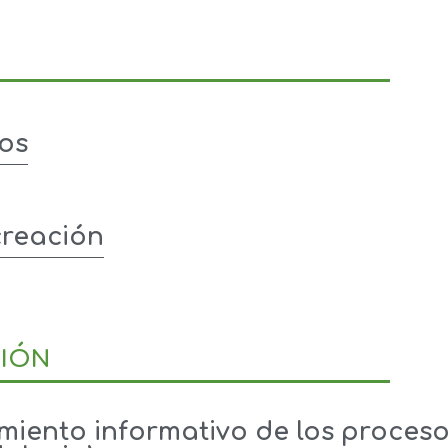
os
creación
IÓN
miento informativo de los procesos