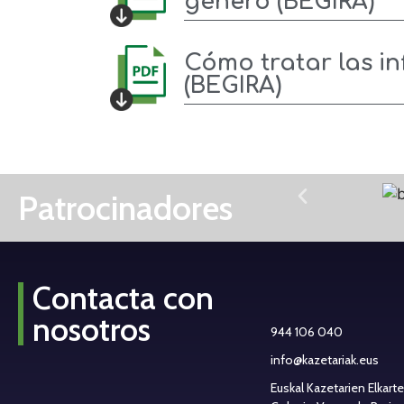
género (BEGIRA)
Cómo tratar las i
(BEGIRA)
Patrocinadores
Contacta con
nosotros
944 106 040
info@kazetariak.eus
Euskal Kazetarien Elkart