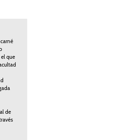
 carné
o
 el que
acultad
ad
ogada
al de
través