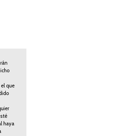
drán
dicho
 el que
edido
uier
esté
l haya
a