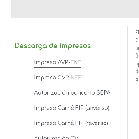
E
C
Descarga de impresos
l
(
Impreso AVP-EKE
a
d
Impreso CVP-KEE
p
Autorización bancario SEPA
Impreso Carné FIP (anverso)
Impreso Carné FIP (reverso)
Autorización CV