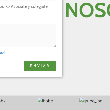
NOS
os
Asóciate y colégiate
dad
ENVIAR