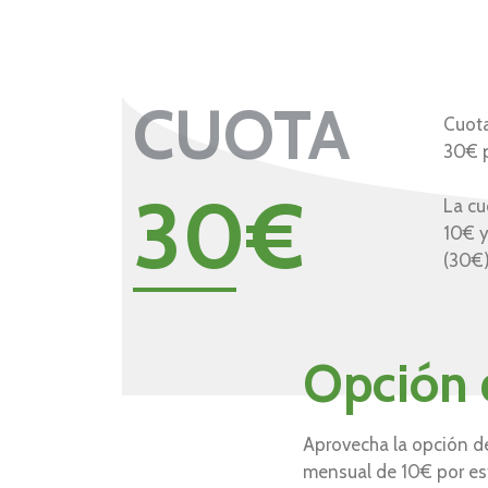
CUOTA
Cuota
30€ p
30€
La cu
10€ y
(30€)
Opción 
Aprovecha la opción de
mensual de 10€ por est