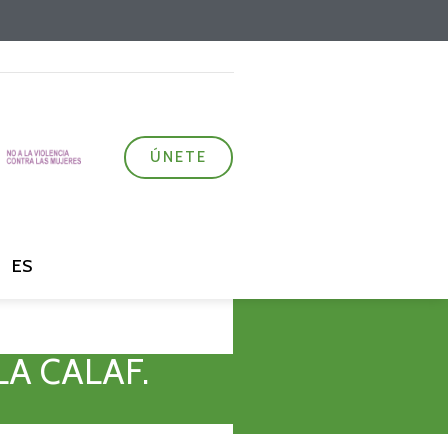
ÚNETE
ES
LA CALAF.