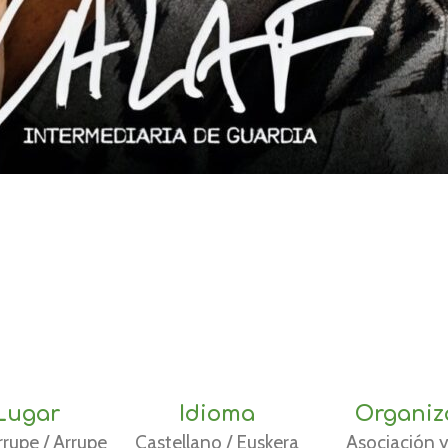
Lugar
Idioma
Organiz
rrupe / Arrupe
Castellano / Euskera
Asociación y