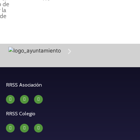
o de
 la
 de
RRSS Asociación
RRSS Colegio