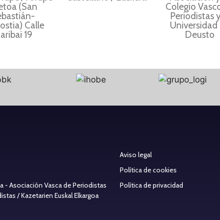
etoa (San
Colegio Vasc
ebastián-
Periodistas y
stia) Calle
Universidad
aribai 19
Deusto
Aviso legal
Política de cookies
ea - Asociación Vasca de Periodistas
Política de privacidad
stas / Kazetarien Euskal Elkargoa