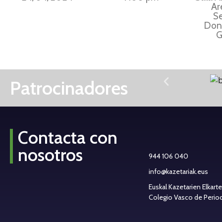
Ar
S
Dono
G
Patrocinadores
Contacta con
nosotros
944 106 040
info@kazetariak.eus
Euskal Kazetarien Elkart
Colegio Vasco de Periodi