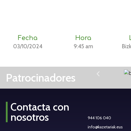
Fecha
Hora
03/10/2024
9:45 am
Biz
Patrocinadores
Contacta con
nosotros
944 106 040
info@kazetariak.eus