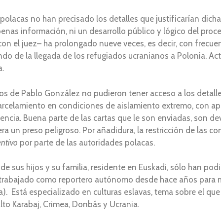
 polacas no han precisado los detalles que justificarían dic
nas información, ni un desarrollo público y lógico del proce
 con el juez– ha prolongado nueve veces, es decir, con frecu
ando de la llegada de los refugiados ucranianos a Polonia. A
a.
os de Pablo González no pudieron tener acceso a los detalle
arcelamiento en condiciones de aislamiento extremo, con ap
dencia. Buena parte de las cartas que le son enviadas, son de
ra un preso peligroso. Por añadidura, la restricción de las c
entivo
por parte de las autoridades polacas.
 sus hijos y su familia, residente en Euskadi, sólo han podid
 ha trabajado como reportero autónomo desde hace años para 
ra). Está especializado en culturas eslavas, tema sobre el q
Alto Karabaj, Crimea, Donbás y Ucrania.