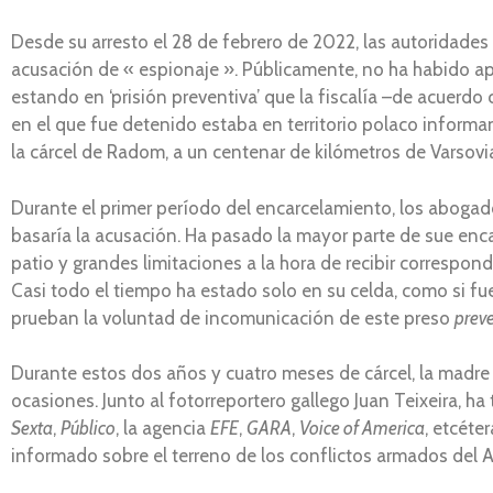
Desde su arresto el 28 de febrero de 2022, las autoridades
acusación de « espionaje ». Públicamente, no ha habido ape
estando en ‘prisión preventiva’ que la fiscalía –de acuerdo
en el que fue detenido estaba en territorio polaco inform
la cárcel de Radom, a un centenar de kilómetros de Varsovi
Durante el primer período del encarcelamiento, los abogad
basaría la acusación. Ha pasado la mayor parte de sue enc
patio y grandes limitaciones a la hora de recibir correspon
Casi todo el tiempo ha estado solo en su celda, como si fue
prueban la voluntad de incomunicación de este preso
prev
Durante estos dos años y cuatro meses de cárcel, la madre de
ocasiones. Junto al fotorreportero gallego Juan Teixeira,
Sexta
,
Público
, la agencia
EFE
,
GARA
,
Voice of America
, etcéte
informado sobre el terreno de los conflictos armados del 