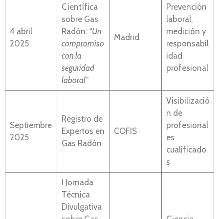
Científica
Prevención
sobre Gas
laboral,
4 abril
Radón:
“Un
medición y
Madrid
2025
compromiso
responsabil
con la
idad
seguridad
profesional
laboral”
Visibilizació
n de
Registro de
Septiembre
profesional
Expertos en
COFIS
2025
es
Gas Radón
cualificado
s
I Jornada
Técnica
Divulgativa