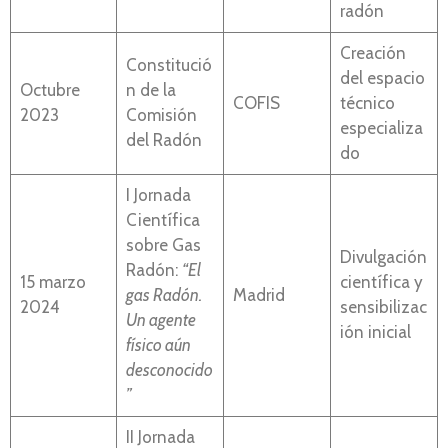
radón
Creación
Constitució
del espacio
Octubre
n de la
COFIS
técnico
2023
Comisión
especializa
del Radón
do
I Jornada
Científica
sobre Gas
Divulgación
Radón:
“El
15 marzo
científica y
gas Radón.
Madrid
2024
sensibilizac
Un agente
ión inicial
físico aún
desconocido
”
II Jornada