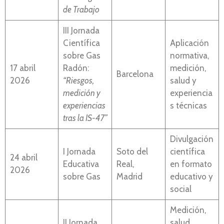
de Trabajo
III Jornada
Científica
Aplicación
sobre Gas
normativa,
17 abril
Radón:
medición,
Barcelona
2026
“Riesgos,
salud y
medición y
experiencia
experiencias
s técnicas
tras la IS-47”
Divulgación
I Jornada
Soto del
científica
24 abril
Educativa
Real,
en formato
2026
sobre Gas
Madrid
educativo y
social
Medición,
II Jornada
salud,