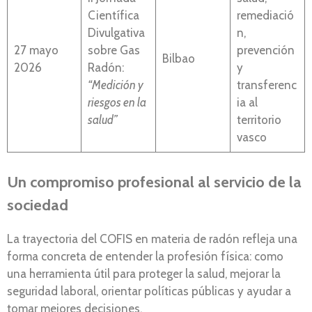
Científica
remediació
Divulgativa
n,
27 mayo
sobre Gas
prevención
Bilbao
2026
Radón:
y
“Medición y
transferenc
riesgos en la
ia al
salud”
territorio
vasco
Un compromiso profesional al servicio de la
sociedad
La trayectoria del COFIS en materia de radón refleja una
forma concreta de entender la profesión física: como
una herramienta útil para proteger la salud, mejorar la
seguridad laboral, orientar políticas públicas y ayudar a
tomar mejores decisiones.