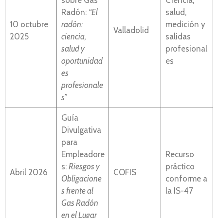
sobre Gas
Ciencia,
Radón:
“El
salud,
10 octubre
radón:
medición y
Valladolid
2025
ciencia,
salidas
salud y
profesional
oportunidad
es
es
profesionale
s”
Guía
Divulgativa
para
Empleadore
Recurso
s:
Riesgos y
práctico
Abril 2026
COFIS
Obligacione
conforme a
s frente al
la IS-47
Gas Radón
en el Lugar