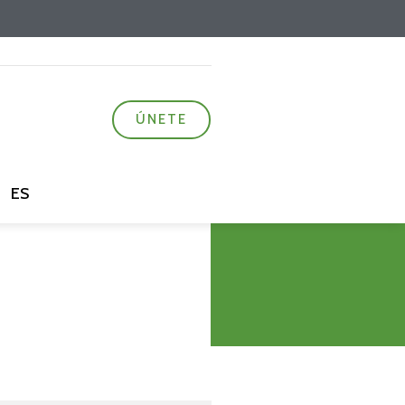
ÚNETE
ES