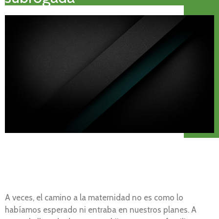
A veces, el camino a la maternidad no es como lo
habíamos esperado ni entraba en nuestros planes. A