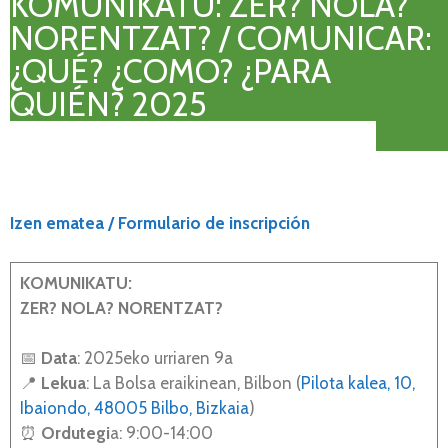
KOMUNIKATU: ZER? NOLA?
NORENTZAT? / COMUNICAR:
¿QUÉ? ¿COMO? ¿PARA
QUIÉN? 2025
Izen ematea / Formulario de inscripción
KOMUNIKATU:
ZER? NOLA? NORENTZAT?
📅
Data
: 2025eko urriaren 9a
📍
Lekua
: La Bolsa eraikinean, Bilbon (
Pilota kalea, 10,
Ibaiondo, 48005 Bilbo, Bizkaia
)
⏰
Ordutegi
a: 9:00-14:00