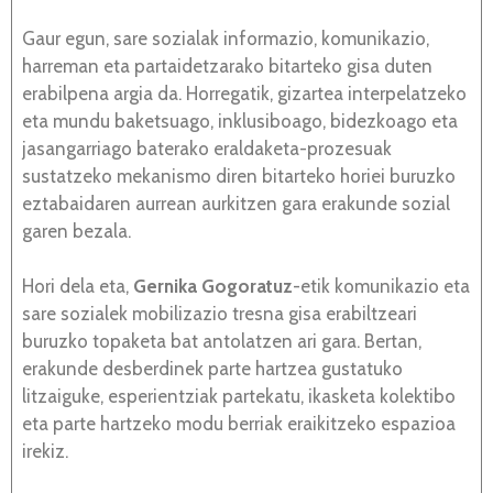
Gaur egun, sare sozialak informazio, komunikazio,
harreman eta partaidetzarako bitarteko gisa duten
erabilpena argia da. Horregatik, gizartea interpelatzeko
eta mundu baketsuago, inklusiboago, bidezkoago eta
jasangarriago baterako eraldaketa-prozesuak
sustatzeko mekanismo diren bitarteko horiei buruzko
eztabaidaren aurrean aurkitzen gara erakunde sozial
garen bezala.
Hori dela eta,
Gernika Gogoratuz
-etik komunikazio eta
sare sozialek mobilizazio tresna gisa erabiltzeari
buruzko topaketa bat antolatzen ari gara. Bertan,
erakunde desberdinek parte hartzea gustatuko
litzaiguke, esperientziak partekatu, ikasketa kolektibo
eta parte hartzeko modu berriak eraikitzeko espazioa
irekiz.