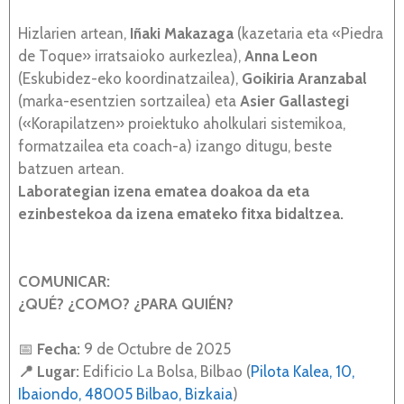
Hizlarien artean,
Iñaki Makazaga
(kazetaria eta «Piedra
de Toque» irratsaioko aurkezlea),
Anna Leon
(Eskubidez-eko koordinatzailea),
Goikiria Aranzabal
(marka-esentzien sortzailea) eta
Asier Gallastegi
(«Korapilatzen» proiektuko aholkulari sistemikoa,
formatzailea eta coach-a) izango ditugu, beste
batzuen artean.
Laborategian izena ematea doakoa da eta
ezinbestekoa da izena emateko fitxa bidaltzea.
COMUNICAR:
¿QUÉ? ¿COMO? ¿PARA QUIÉN?
📅
Fecha:
9 de Octubre de 2025
📍 Lugar:
Edificio La Bolsa, Bilbao (
Pilota Kalea, 10,
Ibaiondo, 48005 Bilbao, Bizkaia
)