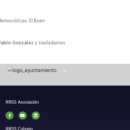
democráticas. El Buen
Pablo González
y trasladamos
RRSS Asociación
RRSS Colegio