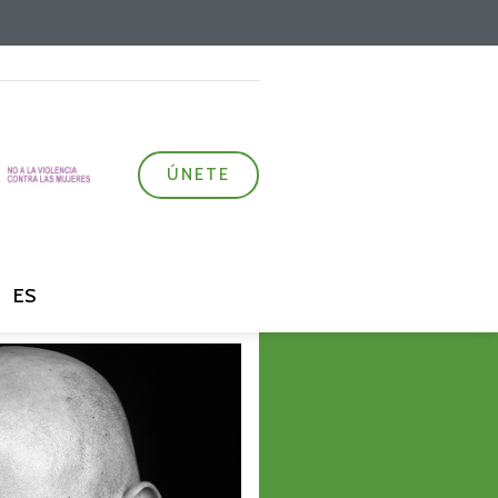
ÚNETE
ES