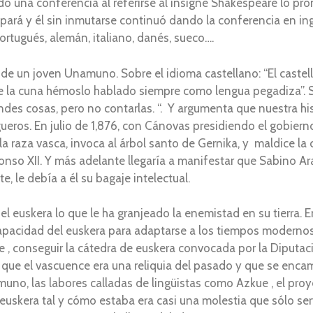
o una conferencia al referirse al insigne Shakespeare lo pr
repará y él sin inmutarse continuó dando la conferencia en i
 portugués, alemán, italiano, danés, sueco….
e un joven Unamuno. Sobre el idioma castellano: “El castel
e la cuna hémoslo hablado siempre como lengua pegadiza”. So
es cosas, pero no contarlas. “. Y argumenta que nuestra hist
ueros. En julio de 1,876, con Cánovas presidiendo el gobierno
a raza vasca, invoca al árbol santo de Gernika, y maldice la 
onso XII. Y más adelante llegaría a manifestar que Sabino A
, le debía a él su bagaje intelectual.
l euskera lo que le ha granjeado la enemistad en su tierra. En
capacidad del euskera para adaptarse a los tiempos modernos
, conseguir la cátedra de euskera convocada por la Diputaci
do que el vascuence era una reliquia del pasado y que se enca
uno, las labores calladas de lingüistas como Azkue , el proy
euskera tal y cómo estaba era casi una molestia que sólo ser