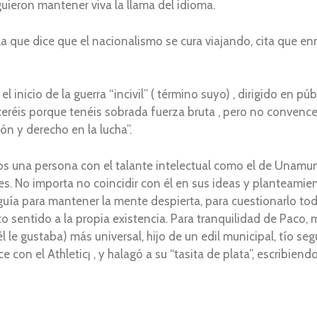
ieron mantener viva la llama del idioma.
la que dice que el nacionalismo se cura viajando, cita que e
el inicio de la guerra “incivil” ( término suyo) , dirigido en pú
ceréis porque tenéis sobrada fuerza bruta , pero no convence
zón y derecho en la lucha”.
s una persona con el talante intelectual como el de Unamun
s. No importa no coincidir con él en sus ideas y planteamie
guía para mantener la mente despierta, para cuestionarlo todo
to sentido a la propia existencia. Para tranquilidad de Paco
l le gustaba) más universal, hijo de un edil municipal, tío se
n el Athletic¡ , y halagó a su “tasita de plata”, escribiendo