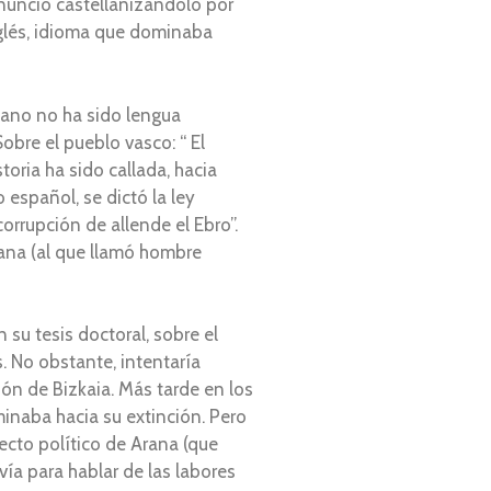
onunció castellanizándolo por
nglés, idioma que dominaba
lano no ha sido lengua
bre el pueblo vasco: “ El
oria ha sido callada, hacia
 español, se dictó la ley
corrupción de allende el Ebro”.
rana (al que llamó hombre
 su tesis doctoral, sobre el
. No obstante, intentaría
ón de Bizkaia. Más tarde en los
minaba hacia su extinción. Pero
ecto político de Arana (que
vía para hablar de las labores