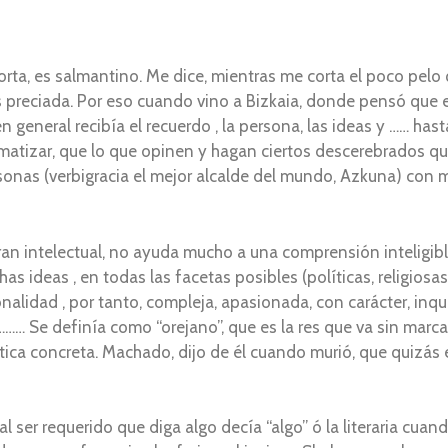
ta, es salmantino. Me dice, mientras me corta el poco pelo 
reciada. Por eso cuando vino a Bizkaia, donde pensó que el 
general recibía el recuerdo , la persona, las ideas y …… hast
 matizar, que lo que opinen y hagan ciertos descerebrados q
rsonas (verbigracia el mejor alcalde del mundo, Azkuna) con
an intelectual, no ayuda mucho a una comprensión inteligible
s ideas , en todas las facetas posibles (políticas, religiosas,
lidad , por tanto, compleja, apasionada, con carácter, inqui
l, ……… Se definía como “orejano”, que es la res que va sin mar
lítica concreta. Machado, dijo de él cuando murió, que quizás
l ser requerido que diga algo decía “algo” ó la literaria cua