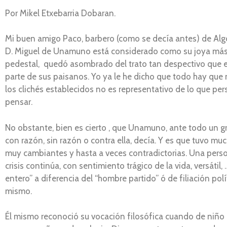
Por Mikel Etxebarria Dobaran.
Mi buen amigo Paco, barbero (como se decía antes) de Algor
D. Miguel de Unamuno está considerado como su joya más p
pedestal, quedó asombrado del trato tan despectivo que en 
parte de sus paisanos. Yo ya le he dicho que todo hay que
los clichés establecidos no es representativo de lo que pe
pensar.
No obstante, bien es cierto , que Unamuno, ante todo un gr
con razón, sin razón o contra ella, decía. Y es que tuvo mucha
muy cambiantes y hasta a veces contradictorias. Una persona
crisis continúa, con sentimiento trágico de la vida, versáti
entero” a diferencia del “hombre partido” ó de filiación po
mismo.
Él mismo reconoció su vocación filosófica cuando de niño a