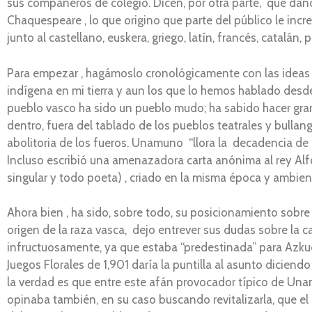
sus compañeros de colegio. Dicen, por otra parte, que dand
Chaquespeare , lo que origino que parte del público le inc
junto al castellano, euskera, griego, latín, francés, catalán,
Para empezar , hagámoslo cronológicamente con las ideas d
indígena en mi tierra y aun los que lo hemos hablado desd
pueblo vasco ha sido un pueblo mudo; ha sabido hacer grand
dentro, fuera del tablado de los pueblos teatrales y bullang
abolitoria de los fueros. Unamuno “llora la decadencia de l
Incluso escribió una amenazadora carta anónima al rey Alf
singular y todo poeta) , criado en la misma época y ambiente
Ahora bien , ha sido, sobre todo, su posicionamiento sobre e
origen de la raza vasca, dejo entrever sus dudas sobre la 
infructuosamente, ya que estaba “predestinada” para Azkue 
Juegos Florales de 1,901 daría la puntilla al asunto dicien
la verdad es que entre este afán provocador típico de Unam
opinaba también, en su caso buscando revitalizarla, que el 