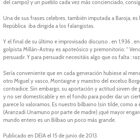
del campo) y un pueblo cada vez más concienciado, consigu
Una de sus frases celebres, también imputada a Baroja, es 
República iba dirigida a los falangistas.
Y el final de su último e improvisado discurso , en 1,936 , en 
golpista Millán-Astray es apoteósico y premonitorio: “ Ven
persuadir. Y para persuadir necesitáis algo que os falta : ra
Sería conveniente que en cada generación hubiese al meno
otro Miguel y vasco, Montaigne y maestro del excelso Borge
contradice. Sin embargo, su aportación y actitud sirven de 
y no ser domesticable y en el fondo para poder dar un cier
parece lo valoramos. Es nuestro bilbaino (sin tilde, como a é
(Aranzadi Unamuno por parte de madre) ¡qué mayor engarce co
mundo entero es un Bilbao un poco más grande.
Publicado en DEIA el 15 de junio de 2013.