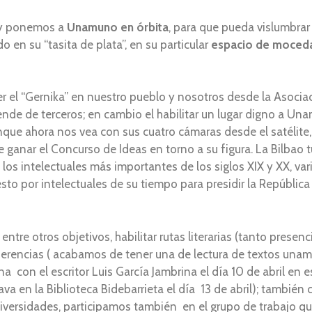
hoy ponemos a
Unamuno en órbita
, para que pueda vislumbrar
 en su “tasita de plata”, en su particular
espacio de moced
r el “Gernika” en nuestro pueblo y nosotros desde la Asoci
pende de terceros; en cambio el habilitar un lugar digno a 
unque ahora nos vea con sus cuatro cámaras desde el satélite,
anar el Concurso de Ideas en torno a su figura. La Bilbao tur
os intelectuales más importantes de los siglos XIX y XX, var
uesto por intelectuales de su tiempo para presidir la Repúblic
e otros objetivos, habilitar rutas literarias (tanto presenci
nferencias ( acabamos de tener una de lectura de textos una
 con el escritor Luis García Jambrina el día 10 de abril en 
ava en la Biblioteca Bidebarrieta el día 13 de abril); tambié
niversidades, participamos también en el grupo de trabajo qu