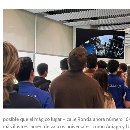
posible que el mágico lugar – calle Ronda ahora número 16-
más ilustres, amén de vascos universales, como Arriaga 