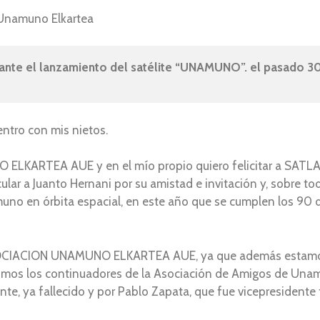
n Unamuno Elkartea
rante el lanzamiento del satélite “UNAMUNO”. el pasado 3
ntro con mis nietos.
ELKARTEA AUE y en el mío propio quiero felicitar a SATLA
ular a Juanto Hernani
por su amistad e invitación y, sobre t
uno en órbita espacial, en este año que se cumplen los 90 de
SOCIACION UNAMUNO ELKARTEA AUE, ya que además estamos 
, somos los continuadores de la Asociación de Amigos de Una
ente, ya fallecido y por Pablo Zapata, que fue vicepresidente