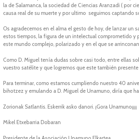
la de Salamanca, la sociedad de Ciencias Aranzadi ( por ci
causa real de su muerte y por ultimo seguimos captando 
Os agradecemos en el alma el gesto de hoy, de lanzar un sa
estos tiempos, la figura de un intelectual comprometido y 
este mundo complejo, polarizado y en el que se arrinconan
Como D. Miguel tenía dudas sobre casi todo, entre ellas so
vuestro satélite y que logremos que este también presente 
Para terminar, como estamos cumpliendo nuestro 40 anivers
bihotzez y emulando a D. Miguel de Unamuno, diría que ha
Zorionak Satlantis. Eskerrik asko danori. ¡Gora Unamuno¡¡¡¡
Mikel Etxebarria Dobaran
Presidente de la Asociación Unamuno Elkartea