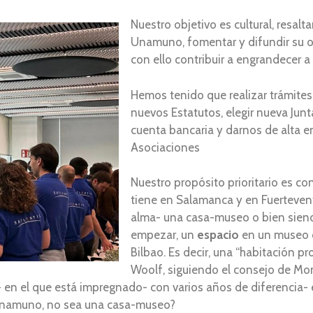
Nuestro objetivo es cultural, resalta
Unamuno, fomentar y difundir su ob
con ello contribuir a engrandecer a 
Hemos tenido que realizar trámite
nuevos Estatutos, elegir nueva Junta 
cuenta bancaria y darnos de alta en
Asociaciones
Nuestro propósito prioritario es 
tiene en Salamanca y en Fuertevent
alma- una casa-museo o bien sie
empezar, un
espacio
en un museo o
Bilbao. Es decir, una “habitación pr
Woolf, siguiendo el consejo de Mo
 en el que está impregnado- con varios años de diferencia- e
y Unamuno, no sea una casa-museo?