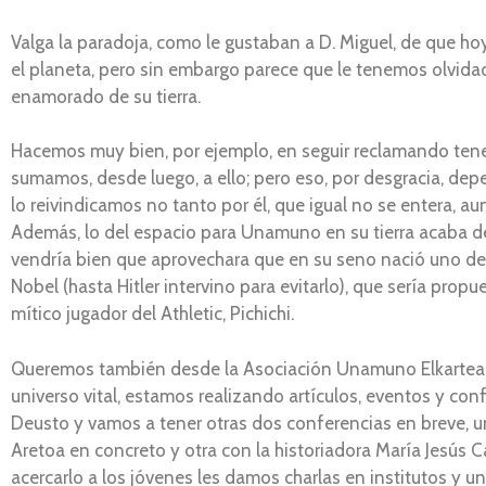
Valga la paradoja, como le gustaban a D. Miguel, de que 
el planeta, pero sin embargo parece que le tenemos olvidado
enamorado de su tierra.
Hacemos muy bien, por ejemplo, en seguir reclamando tene
sumamos, desde luego, a ello; pero eso, por desgracia, de
lo reivindicamos no tanto por él, que igual no se entera, a
Además, lo del espacio para Unamuno en su tierra acaba de g
vendría bien que aprovechara que en su seno nació uno de l
Nobel (hasta Hitler intervino para evitarlo), que sería prop
mítico jugador del Athletic, Pichichi.
Queremos también desde la Asociación Unamuno Elkartea entr
universo vital, estamos realizando artículos, eventos y co
Deusto y vamos a tener otras dos conferencias en breve, una
Aretoa en concreto y otra con la historiadora María Jesús C
acercarlo a los jóvenes les damos charlas en institutos y u