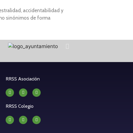
stralidad, accidentabilidad y
 como sinónimos de forma
RRSS Asociación
RRSS Colegio