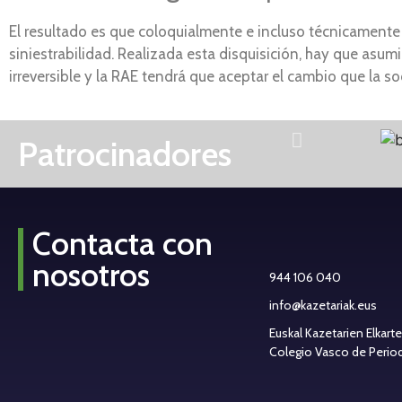
El resultado es que coloquialmente e incluso técnicamente s
siniestrabilidad. Realizada esta disquisición, hay que asum
irreversible y la RAE tendrá que aceptar el cambio que la s
Patrocinadores
Contacta con
nosotros
944 106 040
info@kazetariak.eus
Euskal Kazetarien Elkart
Colegio Vasco de Periodi