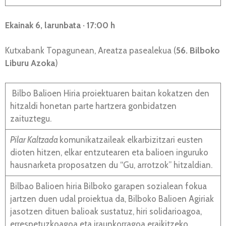
Ekainak 6, larunbata · 17:00 h
Kutxabank Topagunean, Areatza pasealekua (
56. Bilboko
Liburu Azoka
)
Bilbo Balioen Hiria proiektuaren baitan kokatzen den
hitzaldi honetan parte hartzera gonbidatzen
zaituztegu.
Pilar Kaltzada
komunikatzaileak elkarbizitzari eusten
dioten hitzen, elkar entzutearen eta balioen inguruko
hausnarketa proposatzen du “Gu, arrotzok” hitzaldian.
Bilbao Balioen hiria Bilboko garapen sozialean fokua
jartzen duen udal proiektua da, Bilboko Balioen Agiriak
jasotzen dituen balioak sustatuz, hiri solidarioagoa,
errespetuzkoagoa eta iraunkorragoa eraikitzeko