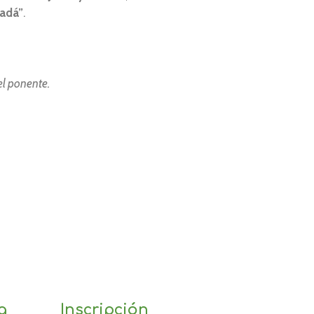
nadá”
.
el ponente.
a
Inscripción