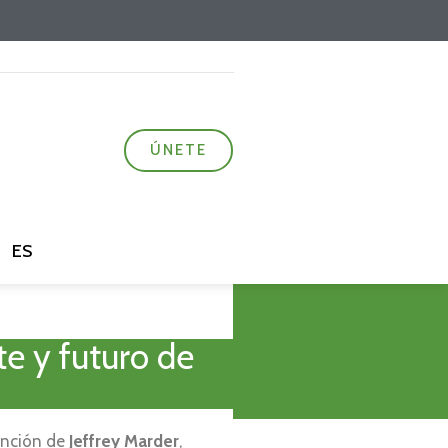
ÚNETE
ES
e y futuro de
vención de
Jeffrey Marder
,