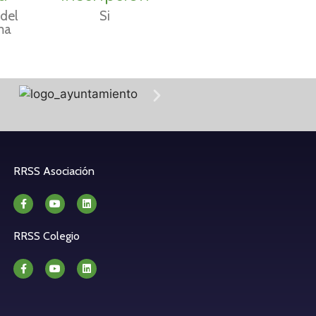
del
Si
ma
RRSS Asociación
RRSS Colegio