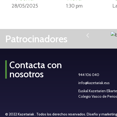
28/05/2025
1:30 pm
La
Patrocinadores
Contacta con
nosotros
944 106 040
info@kazetariak.eus
Euskal Kazetarien Elkart
Colegio Vasco de Periodi
© 2022 Kazetariak . Todos los derechos reservados.
Diseño y marketin