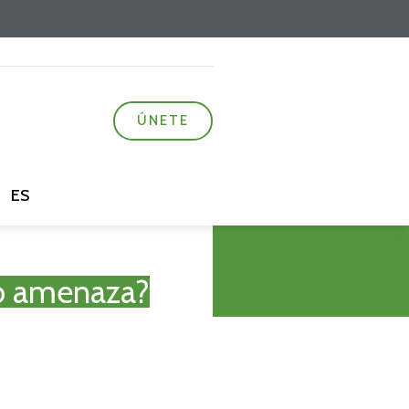
ÚNETE
ES
o o amenaza?