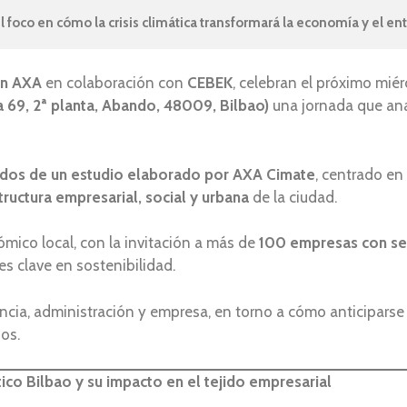
oco en cómo la crisis climática transformará la economía y el en
ón AXA
en colaboración con
CEBEK
, celebran el próximo mié
 69, 2ª planta, Abando, 48009, Bilbao)
una jornada que anal
tados de un estudio elaborado por AXA Cimate
, centrado en
tructura empresarial, social y urbana
de la ciudad.
ómico local, con la invitación a más de
100 empresas con se
es clave en sostenibilidad.
ncia, administración y empresa, en torno a cómo anticiparse
ios.
ico Bilbao y su impacto en el tejido empresarial