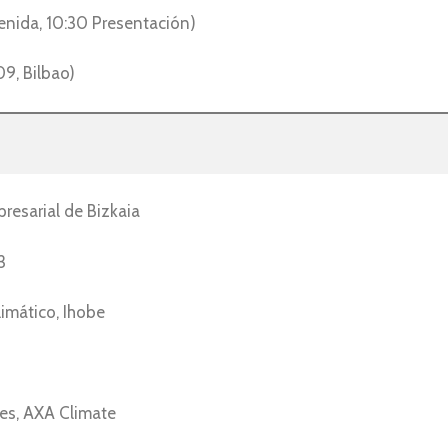
enida, 10:30 Presentación)
9, Bilbao)
esarial de Bizkaia
3
imático, Ihobe
nes, AXA Climate