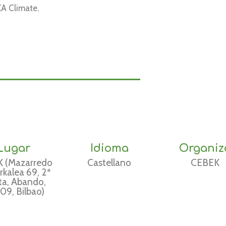
XA Climate.
Lugar
Idioma
Organiz
 (Mazarredo
Castellano
CEBEK
kalea 69, 2ª
ta, Abando,
09, Bilbao)