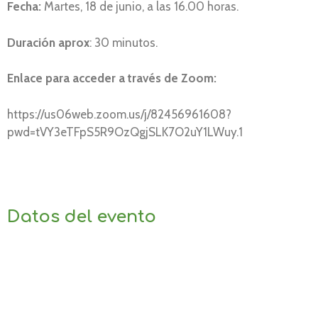
Fecha:
Martes, 18 de junio, a las 16.00 horas.
Duración aprox
: 30 minutos.
Enlace para acceder a través de Zoom:
https://us06web.zoom.us/j/82456961608?
pwd=tVY3eTFpS5R9OzQgjSLK7O2uY1LWuy.1
Datos del evento