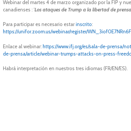
Webinar del martes 4 de marzo organizado por la FIP y nue
canadienses : ‘
Los ataques de Trump a la libertad de prensa
Para participar es necesario estar
inscrito
:
https://unifor.zoom.us/webinar/register/WN_3iof0E7NRn
Enlace al webinar:
https://www.ifj.org/es/sala-de-prensa/no
de-prensa/article/webinar-trumps-attacks-on-press-freed
Habrá interpretación en nuestros tres idiomas (FR/EN/ES).