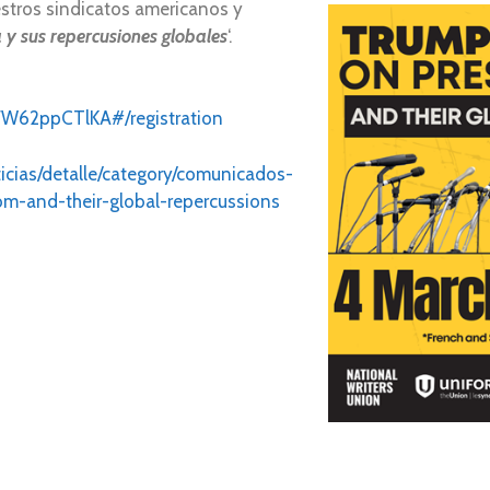
stros sindicatos americanos y
 y sus repercusiones globales
‘.
6FW62ppCTlKA#/registration
ticias/detalle/category/comunicados-
om-and-their-global-repercussions