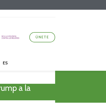
ÚNETE
ES
ump a la