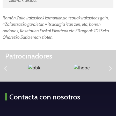
"zubi-arkitektoa".
Ramón Zallo irakasleak komunikazio teoriak irakasteaz gain,
«Zalantzazko garaietan» itsasargia izan zen, eta, horren
ondorioz, Kazetarien Euskal Elkarteak eta Elkargoak 2025eko
Ohorezko Saria eman zioten.
Patrocinadores
Contacta con nosotros