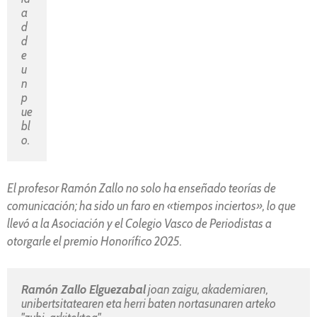
a
d 
d
e 
u
n 
p
ue
bl
o. 
El profesor Ramón Zallo no solo ha enseñado teorías de
comunicación; ha sido un faro en «tiempos inciertos», lo que
llevó a la Asociación y el Colegio Vasco de Periodistas a
otorgarle el premio Honorífico 2025.
Ramón Zallo Elguezabal
 joan zaigu, akademiaren, 
unibertsitatearen eta herri baten nortasunaren arteko 