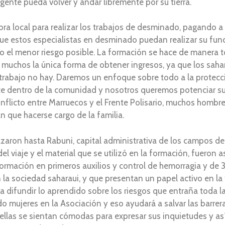
 gente pueda volver y andar libremente por su tierra.
ra local para realizar los trabajos de desminado, pagando
que estos especialistas en desminado puedan realizar su fun
ndo el menor riesgo posible. La formación se hace de manera 
 muchos la única forma de obtener ingresos, ya que los sahar
lí trabajo no hay. Daremos un enfoque sobre todo a la protecc
ante dentro de la comunidad y nosotros queremos potenciar s
nflicto entre Marruecos y el Frente Polisario, muchos hombr
 que hacerse cargo de la familia.
zaron hasta Rabuni, capital administrativa de los campos de
el viaje y el material que se utilizó en la formación, fueron 
formación en primeros auxilios y control de hemorragia y de 
 la sociedad saharaui, y que presentan un papel activo en l
a difundir lo aprendido sobre los riesgos que entraña toda l
 mujeres en la Asociación y eso ayudará a salvar las barrera
 ellas se sientan cómodas para expresar sus inquietudes y a