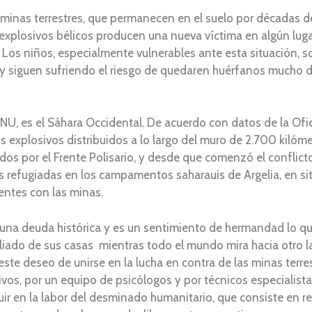
 minas terrestres, que permanecen en el suelo por décadas 
 explosivos bélicos producen una nueva víctima en algún luga
 Los niños, especialmente vulnerables ante esta situación, 
, y siguen sufriendo el riesgo de quedaren huérfanos mucho 
U, es el Sáhara Occidental. De acuerdo con datos de la Ofi
s explosivos distribuidos a lo largo del muro de 2.700 kilóm
rados por el Frente Polisario, y desde que comenzó el confli
s refugiadas en los campamentos saharauis de Argelia, en s
entes con las minas.
na deuda histórica y es un sentimiento de hermandad lo qu
iliado de sus casas mientras todo el mundo mira hacia otro 
este deseo de unirse en la lucha en contra de las minas terr
vos, por un equipo de psicólogos y por técnicos especialista
ir en la labor del desminado humanitario, que consiste en r