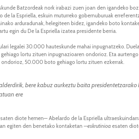
skunde Batzordeak nork irabazi zuen joan den igandeko bozk
 de la Espriella, eskuin muturreko gobernuburuak erreferentzi
inako arduradunak, helegiteen bidez, igandeko boto kontake
tu egin du De la Espriella izatea presidente berria.
lkulari legalei 30.000 hauteskunde mahai inpugnatzeko. Duel
o gehiago lortu zituen inpugnazioaren ondorioz. Eta aurteng
 ondorioz, 50.000 boto gehiago lortu zituen ezkerrak.
lderdirik, bere kabuz aurkeztu baita presidentetzarako
atuan ere
saten diote hemen— Abelardo de la Espriella ultraeskuindarr
pean egiten den benetako kontaketan —
eskrutinioa
esaten diot