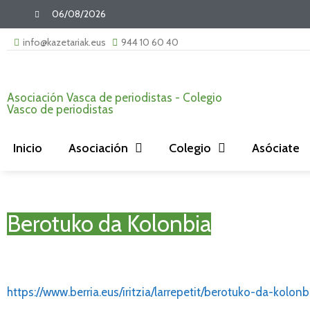
06/08/2026
info@kazetariak.eus
944 10 60 40
Asociación Vasca de periodistas - Colegio
Vasco de periodistas
Inicio
Asociación
Colegio
Asóciate
Berotuko da Kolonbia
https://www.berria.eus/iritzia/larrepetit/berotuko-da-kol