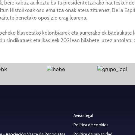
k, bere kabuz aurkeztu baita presidentetzarako hauteskundee
Itun Historikoak oso emaitza onak atera zituenez, De la Esprie
baitute benetako oposizio eragilearena.
eheko klaseetako kolonbiarrek eta aurrerakoiek badaukate la
u sindikatuek eta ikasleek 2021ean hilabete luzez antolatu
Aviso legal
Política de cookies
ea - Asociación Vasca de Periodistas
Política de privacidad