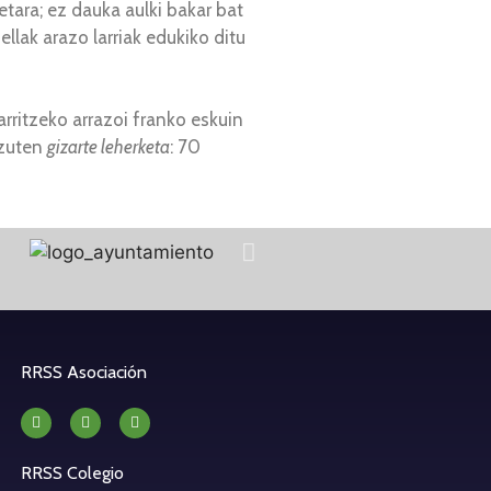
tara; ez dauka aulki bakar bat
llak arazo larriak edukiko ditu
rritzeko arrazoi franko eskuin
 zuten
gizarte leherketa
: 70
RRSS Asociación
RRSS Colegio