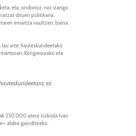
eta, eta, ondorioz, nor izango
atzat dituen politikaria.
taren emaitza iraultzen, baina
a lau urte, hauteskundeetako
o martxoan, Kongresurako eta
 hauteskundeetara; ez
ak 250.000 atera zizkiola Ivan
e— aldea gainditzeko.