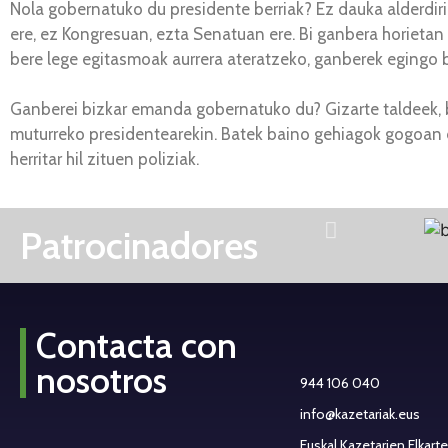
Nola gobernatuko du presidente berriak? Ez dauka alderdiri
ere, ez Kongresuan, ezta Senatuan ere. Bi ganbera horietan 
bere lege egitasmoak aurrera ateratzeko, ganberek egingo 
Ganberei bizkar emanda gobernatuko du? Gizarte taldeek, b
muturreko presidentearekin. Batek baino gehiagok gogoan d
herritar hil zituen poliziak.
Patrocinadores
Contacta con
nosotros
944 106 040
info@kazetariak.eus
Euskal Kazetarien Elkart