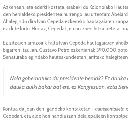
Azkenean, eta ederki kostata, erabaki du Kolonbiako Haute
den herrialdeko presidentea hurrengo lau urteotan: Abelardo
Ahalegindu dira Ivan Cepeda ezkerreko hautagaiaren kanpa
ez dute lortu. Hortaz, Cepedak, eman zuen hitza beteta, onar
Ez zitzaien arrazoirik falta Ivan Cepeda hautagaiaren aho
bigarren itzulian, Gustavo Petro ezkertiarrak 390.000 bot
Senaturako egindako hauteskundeetan jarritako helegiteen
Nola gobernatuko du presidente berriak? Ez dauka a
dauka aulki bakar bat ere, ez Kongresuan, ezta Sen
Kontua da joan den igandeko kontaketan —
aurrekontaketa
e
Cepedari, eta alde hori handia izan dela epaileen kontrol