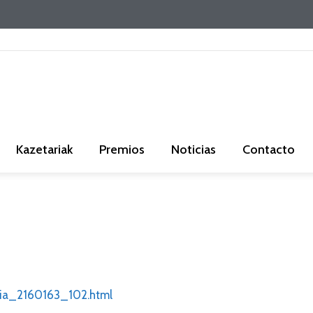
Kazetariak
Premios
Noticias
Contacto
onbia_2160163_102.html