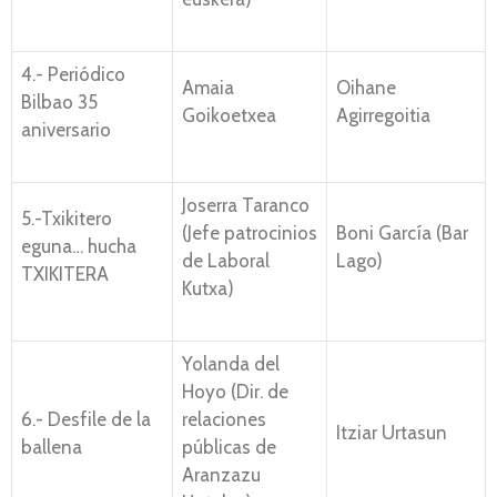
4.- Periódico
Amaia
Oihane
Bilbao 35
Goikoetxea
Agirregoitia
aniversario
Joserra Taranco
5.-Txikitero
(Jefe patrocinios
Boni García (Bar
eguna… hucha
de Laboral
Lago)
TXIKITERA
Kutxa)
Yolanda del
Hoyo (Dir. de
6.- Desfile de la
relaciones
Itziar Urtasun
ballena
públicas de
Aranzazu