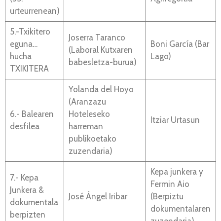
urteurrenean)
5.-Txikitero
Joserra Taranco
eguna…
Boni García (Bar
(Laboral Kutxaren
hucha
Lago)
babesletza-burua)
TXIKITERA
Yolanda del Hoyo
(Aranzazu
6.- Balearen
Hoteleseko
Itziar Urtasun
desfilea
harreman
publikoetako
zuzendaria)
Kepa junkera y
7.- Kepa
Fermin Aio
Junkera &
José Ángel Iribar
(Berpiztu
dokumentala
dokumentalaren
berpizten
zuzendaria)