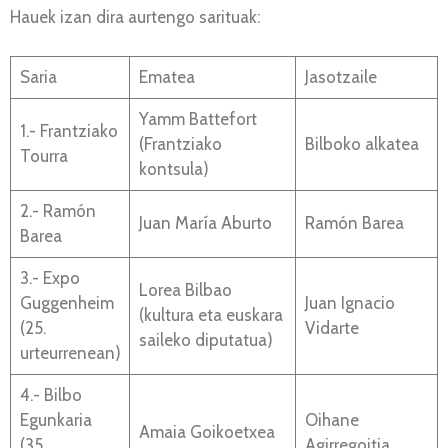
Hauek izan dira aurtengo sarituak:
Saria
Ematea
Jasotzaile
Yamm Battefort
1.- Frantziako
(Frantziako
Bilboko alkatea
Tourra
kontsula)
2.- Ramón
Juan María Aburto
Ramón Barea
Barea
3.- Expo
Lorea Bilbao
Guggenheim
Juan Ignacio
(kultura eta euskara
(25.
Vidarte
saileko diputatua)
urteurrenean)
4.- Bilbo
Egunkaria
Oihane
Amaia Goikoetxea
(35.
Agirregoitia