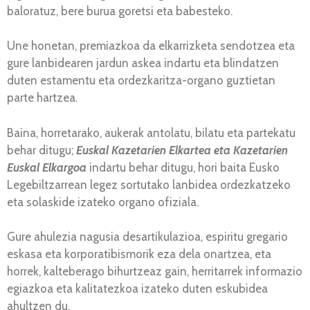
baloratuz, bere burua goretsi eta babesteko.
Une honetan, premiazkoa da elkarrizketa sendotzea eta
gure lanbidearen jardun askea indartu eta blindatzen
duten estamentu eta ordezkaritza-organo guztietan
parte hartzea.
Baina, horretarako, aukerak antolatu, bilatu eta partekatu
behar ditugu;
Euskal Kazetarien Elkartea eta Kazetarien
Euskal Elkargoa
indartu behar ditugu, hori baita Eusko
Legebiltzarrean legez sortutako lanbidea ordezkatzeko
eta solaskide izateko organo ofiziala.
Gure ahulezia nagusia desartikulazioa, espiritu gregario
eskasa eta korporatibismorik eza dela onartzea, eta
horrek, kalteberago bihurtzeaz gain, herritarrek informazio
egiazkoa eta kalitatezkoa izateko duten eskubidea
ahultzen du.