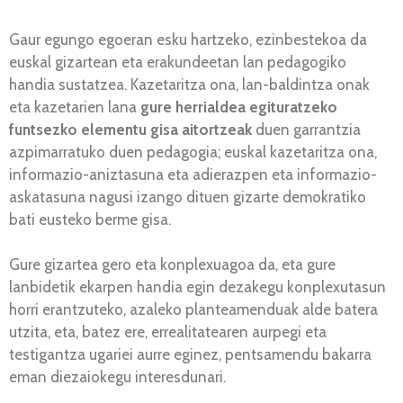
Gaur egungo egoeran esku hartzeko, ezinbestekoa da
euskal gizartean eta erakundeetan lan pedagogiko
handia sustatzea. Kazetaritza ona, lan-baldintza onak
eta kazetarien lana
gure herrialdea egituratzeko
funtsezko elementu gisa aitortzeak
duen garrantzia
azpimarratuko duen pedagogia; euskal kazetaritza ona,
informazio-aniztasuna eta adierazpen eta informazio-
askatasuna nagusi izango dituen gizarte demokratiko
bati eusteko berme gisa.
Gure gizartea gero eta konplexuagoa da, eta gure
lanbidetik ekarpen handia egin dezakegu konplexutasun
horri erantzuteko, azaleko planteamenduak alde batera
utzita, eta, batez ere, errealitatearen aurpegi eta
testigantza ugariei aurre eginez, pentsamendu bakarra
eman diezaiokegu interesdunari.