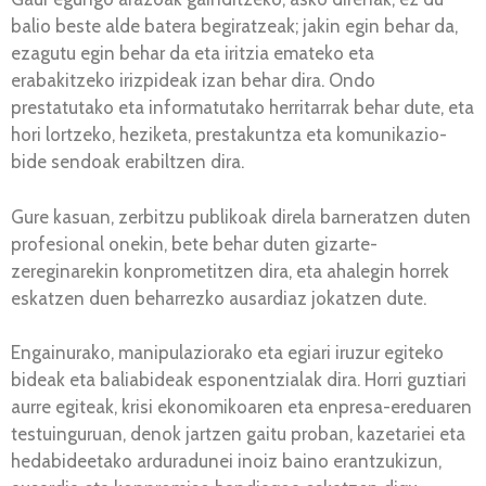
balio beste alde batera begiratzeak; jakin egin behar da,
ezagutu egin behar da eta iritzia emateko eta
erabakitzeko irizpideak izan behar dira. Ondo
prestatutako eta informatutako herritarrak behar dute, eta
hori lortzeko, heziketa, prestakuntza eta komunikazio-
bide sendoak erabiltzen dira.
Gure kasuan, zerbitzu publikoak direla barneratzen duten
profesional onekin, bete behar duten gizarte-
zereginarekin konprometitzen dira, eta ahalegin horrek
eskatzen duen beharrezko ausardiaz jokatzen dute.
Engainurako, manipulaziorako eta egiari iruzur egiteko
bideak eta baliabideak esponentzialak dira. Horri guztiari
aurre egiteak, krisi ekonomikoaren eta enpresa-ereduaren
testuinguruan, denok jartzen gaitu proban, kazetariei eta
hedabideetako arduradunei inoiz baino erantzukizun,