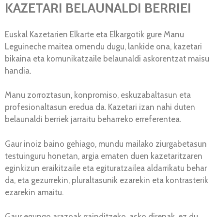
KAZETARI BELAUNALDI BERRIEI
Euskal Kazetarien Elkarte eta Elkargotik gure Manu
Leguineche maitea omendu dugu, lankide ona, kazetari
bikaina eta komunikatzaile belaunaldi askorentzat maisu
handia.
Manu zorroztasun, konpromiso, eskuzabaltasun eta
profesionaltasun eredua da. Kazetari izan nahi duten
belaunaldi berriek jarraitu beharreko erreferentea.
Gaur inoiz baino gehiago, mundu mailako ziurgabetasun
testuinguru honetan, argia ematen duen kazetaritzaren
eginkizun eraikitzaile eta egituratzailea aldarrikatu behar
da, eta gezurrekin, pluraltasunik ezarekin eta kontrasterik
ezarekin amaitu.
Gaur egungo arazoak gainditzeko, asko direnak, ez du