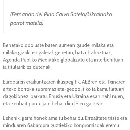
(Fernando del Pino Calvo Sotelo/Ukrainako
porrot motela)
Benetako odoluste baten aurrean gaude, milaka eta
milaka gizakiren galerak gerretan, batzuk ahaztuak,
Agenda Publiko Mediatiko globalizatu eta interbenituan
ia titularrik ez dutenak.
Europaren eraikuntzaren ikuspegitik, AEBren eta Txinaren
arteko borroka supremazista-geopolitiko ia kamuflatuari
dagokionez, barkatu, Errusia eta Ukraina esan nahi nuen,
eta zenbait puntu jarri behar dira ISIen gainean.
Lehenik, gerra honek amaitu behar du. Errealitate triste eta
minduaren ñabardura guztiekiko konpromisoak eremu