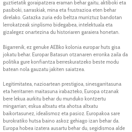
guztietatik goraipatzera eraman behar gaitu, aktiboki eta
pasiboki, sarraskiak, mina eta frustrazioa eten behar
direlako. Gatazka zuria edo beltza murriztuz bandotan
lerrokatzeak sinplismo bidegabea, intelektuala eta
gizalegez onartezina du historiaren garaiera honetan.
Bigarrenik, ez genuke AEBko kolonia europar huts gisa
jokatu behar. Europar Batasun otzanaren erronka zaila da
politika gure konfiantza berreskuratzeko beste modu
batean nola gauzatu jakiten saiatzea.
Legitimitatea, nazioartean prestigioa, sinesgarritasuna
eta herritarren maitasuna irabazteko, Europa otzanak
bere lekua aurkitu behar du munduko kontzertu
mingarrian; eskua altxatu eta ahotsa altxatu
baikortasunez, idealismoz eta pasioz. Europakoa sare
burokratiko hutsa baino askoz gehiago izan behar da.
Europa hobea izatera ausartu behar du, segidismoa alde