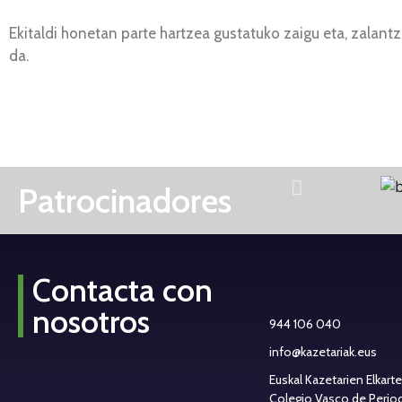
Ekitaldi honetan parte hartzea gustatuko zaigu eta, zalant
da.
Patrocinadores
Contacta con
nosotros
944 106 040
info@kazetariak.eus
Euskal Kazetarien Elkart
Colegio Vasco de Periodi