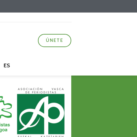
ÚNETE
ES