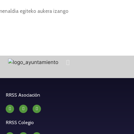
omenaldia egiteko aukera izango
RRSS Asociación
RRSS Colegio