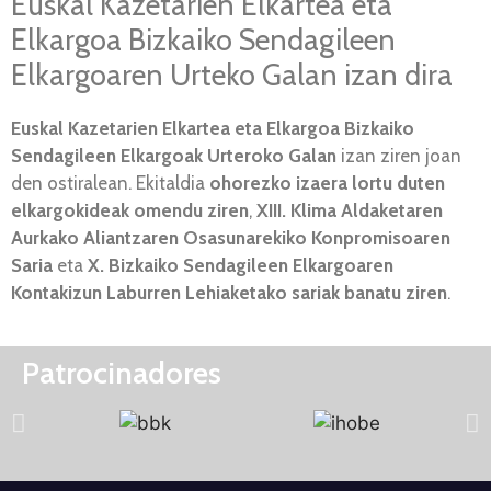
Euskal Kazetarien Elkartea eta
Elkargoa Bizkaiko Sendagileen
Elkargoaren Urteko Galan izan dira
Euskal Kazetarien Elkartea eta Elkargoa
Bizkaiko
Sendagileen Elkargoak Urteroko Galan
izan ziren joan
den ostiralean. Ekitaldia
ohorezko izaera lortu duten
elkargokideak omendu ziren
,
XIII. Klima Aldaketaren
Aurkako Aliantzaren Osasunarekiko Konpromisoaren
Saria
eta
X.
Bizkaiko Sendagileen Elkargoaren
Kontakizun Laburren Lehiaketako sariak banatu ziren
.
Patrocinadores