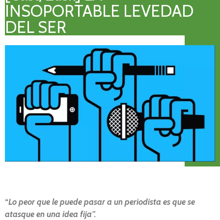
INSOPORTABLE LEVEDAD
DEL SER
“
Lo peor que le puede pasar a un periodista es que se
atasque en una idea fija”.