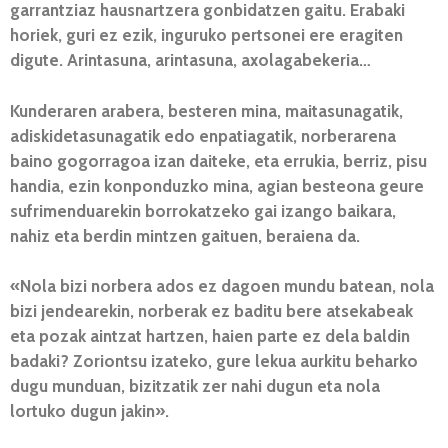
garrantziaz hausnartzera gonbidatzen gaitu. Erabaki
horiek, guri ez ezik, inguruko pertsonei ere eragiten
digute. Arintasuna, arintasuna, axolagabekeria…
Kunderaren arabera, besteren mina, maitasunagatik,
adiskidetasunagatik edo enpatiagatik, norberarena
baino gogorragoa izan daiteke, eta errukia, berriz, pisu
handia, ezin konponduzko mina, agian besteona geure
sufrimenduarekin borrokatzeko gai izango baikara,
nahiz eta berdin mintzen gaituen, beraiena da.
«Nola bizi norbera ados ez dagoen mundu batean, nola
bizi jendearekin, norberak ez baditu bere atsekabeak
eta pozak aintzat hartzen, haien parte ez dela baldin
badaki? Zoriontsu izateko, gure lekua aurkitu beharko
dugu munduan, bizitzatik zer nahi dugun eta nola
lortuko dugun jakin».