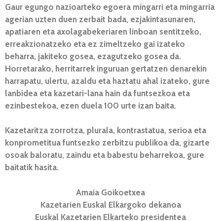
Gaur egungo nazioarteko egoera mingarri eta mingarria
agerian uzten duen zerbait bada, ezjakintasunaren,
apatiaren eta axolagabekeriaren linboan sentitzeko,
erreakzionatzeko eta ez zimeltzeko gai izateko
beharra, jakiteko gosea, ezagutzeko gosea da.
Horretarako, herritarrek inguruan gertatzen denarekin
harrapatu, ulertu, azaldu eta haztatu ahal izateko, gure
lanbidea eta kazetari-lana hain da funtsezkoa eta
ezinbestekoa, ezen duela 100 urte izan baita.
Kazetaritza zorrotza, plurala, kontrastatua, serioa eta
konprometitua funtsezko zerbitzu publikoa da, gizarte
osoak baloratu, zaindu eta babestu beharrekoa, gure
baitatik hasita.
Amaia Goikoetxea
Kazetarien Euskal Elkargoko dekanoa
Euskal Kazetarien Elkarteko presidentea