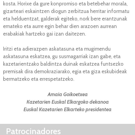
kosta. Horixe da gure konpromiso eta betebehar morala,
gizarteari eskaintzen diogun zerbitzua herritar informatu
eta helduentzat, galderak egiteko, nork bere erantzunak
emateko eta aurre egin behar dien arazoen aurrean
erabakiak hartzeko gai izan daitezen.
Iritzi eta adierazpen askatasuna eta mugimendu
askatasuna eskatzea, gu susmagarriak izan gabe, eta
kazetarientzako baldintza duinak eskatzea funtsezko
premisak dira demokraziarako, egia eta giza eskubideak
bermatzeko eta errespetatzeko.
Amaia Goikoetxea
Kazetarien Euskal Elkargoko dekanoa
Euskal Kazetarien Elkarteko presidentea
Patrocinadores