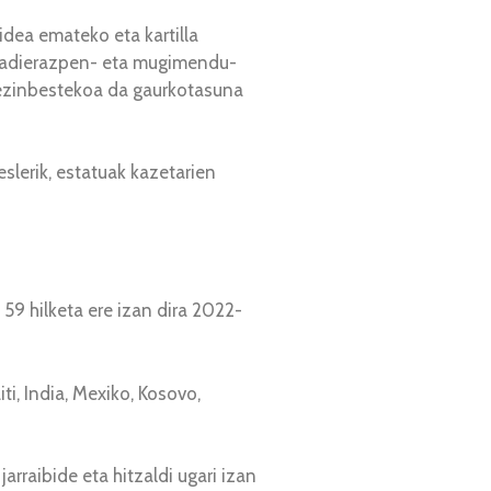
idea emateko eta kartilla
o-, adierazpen- eta mugimendu-
t ezinbestekoa da gaurkotasuna
eslerik, estatuak kazetarien
59 hilketa ere izan dira 2022-
i, India, Mexiko, Kosovo,
arraibide eta hitzaldi ugari izan