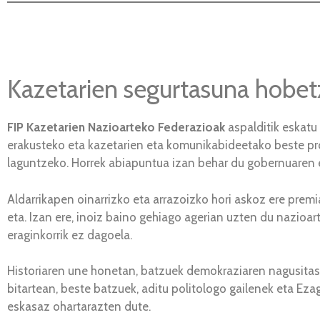
Kazetarien segurtasuna hobetz
FIP Kazetarien Nazioarteko Federazioak
aspalditik eskatu
erakusteko eta kazetarien eta komunikabideetako beste p
laguntzeko. Horrek abiapuntua izan behar du gobernuaren 
Aldarrikapen oinarrizko eta arrazoizko hori askoz ere prem
eta. Izan ere, inoiz baino gehiago agerian uzten du nazi
eraginkorrik ez dagoela.
Historiaren une honetan, batzuek demokraziaren nagusita
bitartean, beste batzuek, aditu politologo gailenek eta Ez
eskasaz ohartarazten dute.