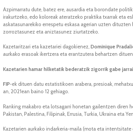
Azpimarratu dute, batez ere, ausardia eta borondate politik
irakurtzeko, edo koloreak ateratzeko praktika txarrak eta 
askatasunarekiko errespetu eskasa agerian uzten dituzten h
zorroztasunez eta aniztasunez ziurtatzeko.
Kazetaritzari eta kazetariei dagokienez,
Dominique Pradali
aurkako erasoak ikertzera eta erantzutera behartzen dituen
Kazetarien hamar hilketatik bederatzik zigorrik gabe jarra
FIP
-ek dituen datu estatistikoen arabera, presioak, mehatx
an, 2021ean baino 12 gehiago.
Ranking makabro eta lotsagarri honetan gailentzen diren he
Pakistan, Palestina, Filipinak, Errusia, Turkia, Ukraina eta Ye
Kazetarien aurkako indarkeria-maila (mota eta intentsitate d