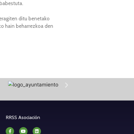
 babestuta.
eragiten ditu benetako
ko hain beharrezkoa den
RRSS Asociación