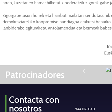
arren, kazetarien hamar hilketatik bederatzik zigorrik gabe
Zigorgabetasun horrek eta hainbat mailatan sendotasunik e
demokraziarekiko konpromiso handiagoa erakutsi beharko l
lanbiderako egituraketa, antolamendua eta bermeak babest
Ka
Eus
Patrocinadores
Contacta con
nosotros
944 106 040