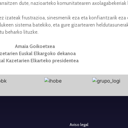
 jarraitzen dute, nazioarteko komunitatearen axolagabekeriak
z izateak frustrazioa, sinesmenik eza eta konfiantzarik eza 
ukeen sistema batekiko, eta gure gizartearen heldutasunera
u beharko lituzke.
Amaia Goikoetxea
zetarien Euskal Elkargoko dekanoa
kal Kazetarien Elkarteko presidentea
Aviso legal