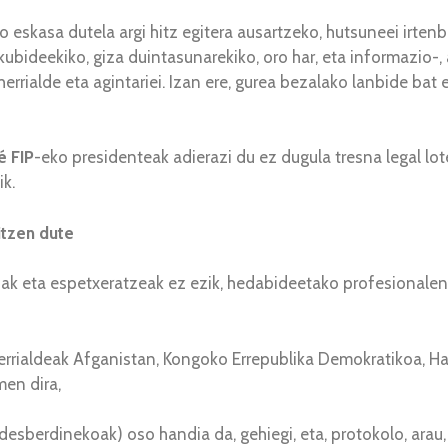
o eskasa dutela argi hitz egitera ausartzeko, hutsuneei irtenb
eskubideekiko, giza duintasunarekiko, oro har, eta informazi
errialde eta agintariei. Izan ere, gurea bezalako lanbide ba
é
FIP
-eko presidenteak adierazi du ez dugula tresna legal lot
ik.
itzen dute
uak eta espetxeratzeak ez ezik, hedabideetako profesionalen 
rrialdeak Afganistan, Kongoko Errepublika Demokratikoa, Hait
men dira,
esberdinekoak) oso handia da, gehiegi, eta, protokolo, arau, j