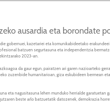
eko ausardia eta borondate po
 die gobernuei, kazetariei eta komunikabideetako erakundeei
rofesional batzuen segurtasuna eta independentzia bermatz
ekintzarako 2023-an.
iazkoagoa da gaur egun, pairatzen ari garen nazioarteko gerr
oarteko zuzenbide humanitarioan, giza eskubideen bermean e
suna eta nagusitasuna lehen munduko herrialde garatuetan g
agutzaren beste arlo batzuetatik datozenek, demokrazia horre