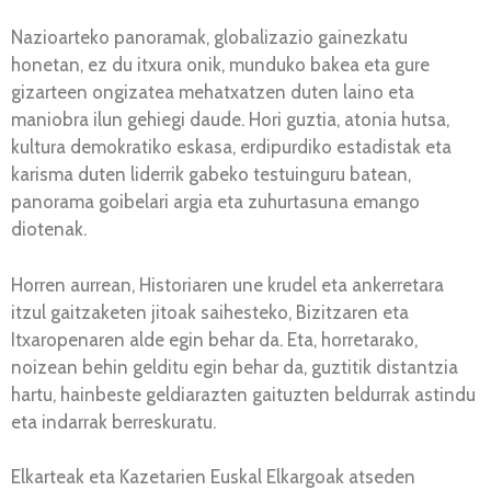
Nazioarteko panoramak, globalizazio gainezkatu
honetan, ez du itxura onik, munduko bakea eta gure
gizarteen ongizatea mehatxatzen duten laino eta
maniobra ilun gehiegi daude. Hori guztia, atonia hutsa,
kultura demokratiko eskasa, erdipurdiko estadistak eta
karisma duten liderrik gabeko testuinguru batean,
panorama goibelari argia eta zuhurtasuna emango
diotenak.
Horren aurrean, Historiaren une krudel eta ankerretara
itzul gaitzaketen jitoak saihesteko, Bizitzaren eta
Itxaropenaren alde egin behar da. Eta, horretarako,
noizean behin gelditu egin behar da, guztitik distantzia
hartu, hainbeste geldiarazten gaituzten beldurrak astindu
eta indarrak berreskuratu.
Elkarteak eta Kazetarien Euskal Elkargoak atseden