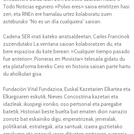
Todo Noticias egunero «Polvo eres» saioa emititzen hasi
zen, eta RNEn ere hamalau urtez kolaboratu zuen
asteburuko “No es un día cualquiera” saioan.
Cadena SER irrati kateko arratsaldeetan, Carles Francinok
zuzendutako La ventana saioan kolaboratzen du, eta
bere espazioa du kate berean: «Cualquier tiempo pasado
fue anterior». Pioneras en Movistar+ telesaila gidatu du
eta plataforma bereko Cero en historia saioan parte hartu
du aholkulari gisa.
Fundación Vital Fundazioa, Euskal Kazetarien Elkartea eta
Elkargoaren eskutik, Nieves Concostrina kazetari eta
idazleak, ikuspegi ironiko, oso pertsonal eta paregabe
batetik, Historiari beste buelta bat ematen dion narrazio
zorrotz bat eskainiko digu, enperatrizeak, jeneralak,
politikariak, estrategak, aita santuak, izaera guztietako
emakume eta gizonak igaro dituzten gertaeren aurpegia