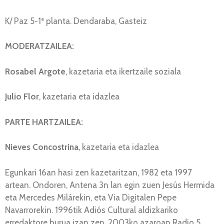
K/ Paz 5-1ª planta. Dendaraba, Gasteiz
MODERATZAILEA:
Rosabel Argote
, kazetaria eta ikertzaile soziala
Julio Flor
, kazetaria eta idazlea
PARTE HARTZAILEA:
Nieves Concostrina
, kazetaria eta idazlea
Egunkari 16an hasi zen kazetaritzan, 1982 eta 1997
artean. Ondoren, Antena 3n lan egin zuen Jesús Hermida
eta Mercedes Milárekin, eta Via Digitalen Pepe
Navarrorekin. 1996tik Adiós Cultural aldizkariko
erredaktore burua izan zen, 2003ko azaroan Radio 5