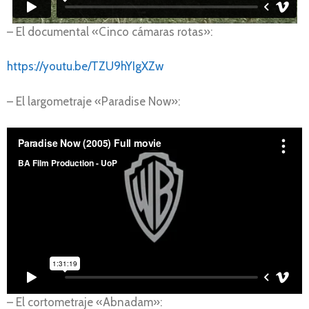
– El documental «Cinco cámaras rotas»:
https://youtu.be/TZU9hYIgXZw
– El largometraje «Paradise Now»:
– El cortometraje «Abnadam»: