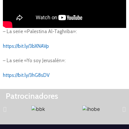
– La serie «Palestina Al-Taghriba»:
https://bit.ly/3bXNAVp
– La serie «Yo soy Jerusalén»:
https://bit.ly/3hG8sDV
Patrocinadores