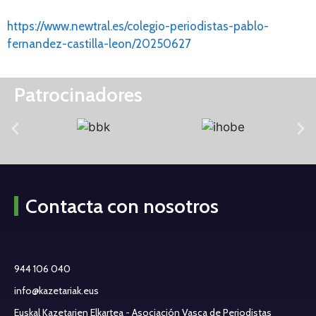
https://www.newtral.es/colegio-periodistas-pablo-
fernandez-castilla-leon/20250627
Patrocinadores
Contacta con nosotros
944 106 040
info@kazetariak.eus
Euskal Kazetarien Elkartea - Asociación Vasca de Periodistas