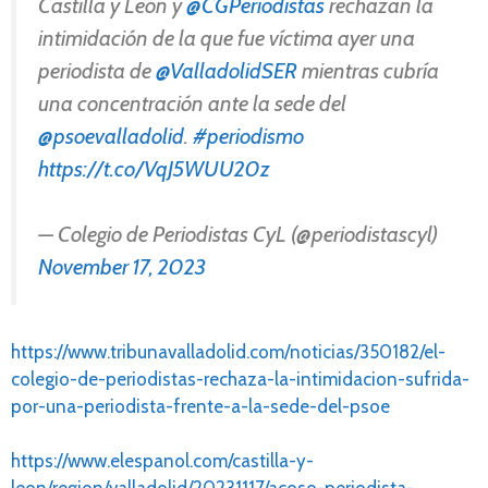
Castilla y León y
@CGPeriodistas
rechazan la
intimidación de la que fue víctima ayer una
periodista de
@ValladolidSER
mientras cubría
una concentración ante la sede del
@psoevalladolid
.
#periodismo
https://t.co/VqJ5WUU20z
— Colegio de Periodistas CyL (@periodistascyl)
November 17, 2023
https://www.tribunavalladolid.com/noticias/350182/el-
colegio-de-periodistas-rechaza-la-intimidacion-sufrida-
por-una-periodista-frente-a-la-sede-del-psoe
https://www.elespanol.com/castilla-y-