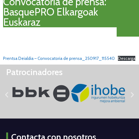
Convocatoria de prensa:
BasquePRO Elkargoak
Euskaraz
Prentsa Deialdia – Convocatoria de prensa_250917_115540
Descarga
Patrocinadores
Contacta con nosotros