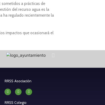
ez sometidos a prácticas de
stión del recurso agua es la
ea ha regulado recientemente la
 los impactos que ocasionará el
RRSS Asociación
RRSS Colegio