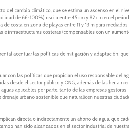
to del cambio climático, que se estima un ascenso en el nive
bilidad de 66-100%) oscila entre 45 cm y 82 cm en el peri
ea de costa en zona de playas entre 11 y 13 m para mediados d
ras e infraestructuras costeras (compensables con un aument
mental acentuar las políticas de mitigación y adaptación, que
nuar con las políticas que propician el uso responsable del ag
idas desde el sector público y ONG, además de las herramien
guas aplicables por parte, tanto de las empresas gestoras, 
 de drenaje urbano sostenible que naturalicen nuestras ciuda
implican directa o indirectamente un ahorro de agua, que ca
campo han sido alcanzados en el sector industrial de nuest