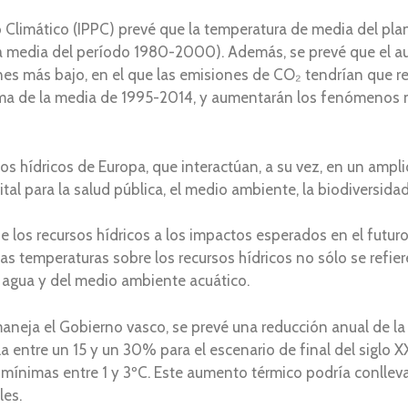
 Climático (IPPC) prevé que la temperatura de media del pla
a media del período 1980-2000). Además, se prevé que el 
nes más bajo, en el que las emisiones de CO₂ tendrían que r
ncima de la media de 1995-2014, y aumentarán los fenómenos
os hídricos de Europa, que interactúan, a su vez, en un ampl
tal para la salud pública, el medio ambiente, la biodiversidad,
de los recursos hídricos a los impactos esperados en el futuro
as temperaturas sobre los recursos hídricos no sólo se refie
l agua y del medio ambiente acuático.
maneja el Gobierno vasco, se prevé una reducción anual de la 
a entre un 15 y un 30% para el escenario de final del siglo 
as mínimas entre 1 y 3ºC. Este aumento térmico podría conlle
les.