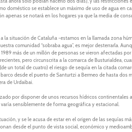
asta ahora solo podían hacerlo dos días), y las restricciones 
sumo doméstico se establece un máximo de uso de agua en cas
ción apenas se notará en los hogares ya que la media de con
 a la situación de Cataluña -estamos en la llamada zona húm
uestra comunidad “sobraba agua”, es mejor desterrarla. Au
989 más de un millón de personas se vieron afectadas por 
ecientes, pero circunscrita a la comarca de Busturialdea, cu
(de un total de cuatro) el riesgo de sequía en la citada coma
 barco desde el puerto de Santurtzi a Bermeo de hasta dos mi
era de Urdaibai.
erizado por disponer de unos recursos hídricos continentale
io varía sensiblemente de forma geográfica y estacional.
ituación, y se le acusa de estar en el origen de las sequías 
ionan desde el punto de vista social, económico y medioamb