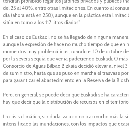
tendrán prohibido regar los jardines privados y públicos (h
del 25 al 40%, entre otras limitaciones. En cuanto al con
día (ahora está en 250), aunque en la práctica esta limita
sitúa en torno a los 117 litros diarios”.
En el caso de Euskadi, no se ha llegado de ninguna manera
aunque la expresión de hace no mucho tiempo de que en n
momentos muy problemáticos, cuando el 10 de octubre de 1
por la severa sequía que venía padeciendo Euskadi. O más r
Consorcio de Aguas Bilbao Bizkaia decidió elevar al nivel 3 
de suministro, hasta que se puso en marcha el trasvase por
para garantizar el abastecimiento en la Reserva de la Biosf
Pero, en general, se puede decir que Euskadi se ha caract
hay que decir que la distribución de recursos en el territor
La crisis climática, sin duda, va a complicar mucho más la s
intensificado las inundaciones, con los impactos que ocas