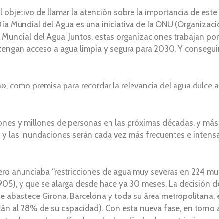
l objetivo de llamar la atención sobre la importancia de est
 Día Mundial del Agua es una iniciativa de la ONU (Organizaci
undial del Agua. Juntos, estas organizaciones trabajan por 
engan acceso a agua limpia y segura para 2030. Y conseguir
», como premisa para recordar la relevancia del agua dulce a
llones y millones de personas en las próximas décadas, y más
 y las inundaciones serán cada vez más frecuentes e intensa
ero anunciaba “restricciones de agua muy severas en 224 muni
1905), y que se alarga desde hace ya 30 meses. La decisión de
ue abastece Girona, Barcelona y toda su área metropolitana, 
tán al 28% de su capacidad). Con esta nueva fase, en torno 