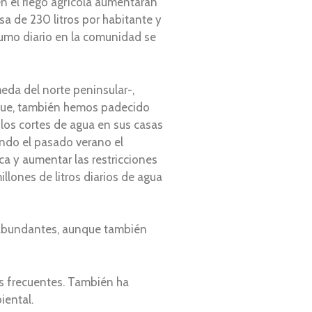
en el riego agrícola aumentarán
a de 230 litros por habitante y
sumo diario en la comunidad se
eda del norte peninsular-,
nque, también hemos padecido
los cortes de agua en sus casas
ando el pasado verano el
rca y aumentar las restricciones
llones de litros diarios de agua
s abundantes, aunque también
más frecuentes. También ha
iental.