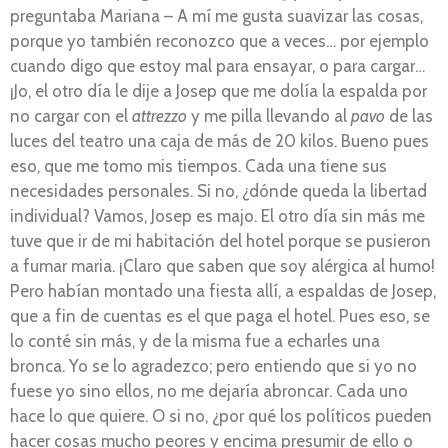
preguntaba Mariana – A mí me gusta suavizar las cosas,
porque yo también reconozco que a veces… por ejemplo
cuando digo que estoy mal para ensayar, o para cargar…
¡Jo, el otro día le dije a Josep que me dolía la espalda por
no cargar con el
attrezzo
y me pilla llevando al
pavo
de las
luces del teatro una caja de más de 20 kilos. Bueno pues
eso, que me tomo mis tiempos. Cada una tiene sus
necesidades personales. Si no, ¿dónde queda la libertad
individual? Vamos, Josep es majo. El otro día sin más me
tuve que ir de mi habitación del hotel porque se pusieron
a fumar maria. ¡Claro que saben que soy alérgica al humo!
Pero habían montado una fiesta allí, a espaldas de Josep,
que a fin de cuentas es el que paga el hotel. Pues eso, se
lo conté sin más, y de la misma fue a echarles una
bronca. Yo se lo agradezco; pero entiendo que si yo no
fuese yo sino ellos, no me dejaría abroncar. Cada uno
hace lo que quiere. O si no, ¿por qué los políticos pueden
hacer cosas mucho peores y encima presumir de ello o