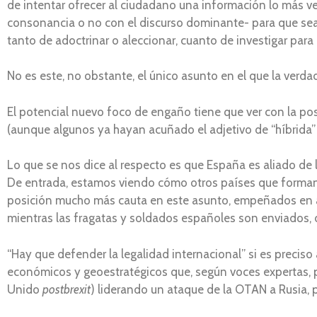
de intentar ofrecer al ciudadano una información lo más v
consonancia o no con el discurso dominante- para que sea 
tanto de adoctrinar o aleccionar, cuanto de investigar par
No es este, no obstante, el único asunto en el que la verdad
El potencial nuevo foco de engaño tiene que ver con la po
(aunque algunos ya hayan acuñado el adjetivo de “híbrida” pa
Lo que se nos dice al respecto es que España es aliado de l
De entrada, estamos viendo cómo otros países que forman p
posición mucho más cauta en este asunto, empeñados en ago
mientras las fragatas y soldados españoles son enviados, 
“Hay que defender la legalidad internacional” si es precis
económicos y geoestratégicos que, según voces expertas, per
Unido
postbrexit
) liderando un ataque de la OTAN a Rusia, p