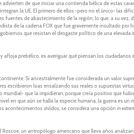
dvierten de que iniciar una contienda bélica de estas caract
integran la UE. El primero de ellos -pero no el único- las dif
es fuentes de abastecimiento de la región; lo que, a su vez, d
eriodista de la cadena FOX que fue gravemente insultado por ha
gobiernos que resistan el desgaste político de una elevada 
y afloja prebélico, es averiguar qué piensan los ciudadanos
o continente. Si ancestralmente fue considerada un valor su
dores escribieron loas ensalzando sus reales o supuestas virtu
o mundial- que la impidieran, porque creía positivo que hub
l nivel en que aún se halla la especie humana, la guerra es un
 los acontecimientos vividos, se considera una opción
in extre
l Roscoe, un antropólogo americano que lleva años analiza