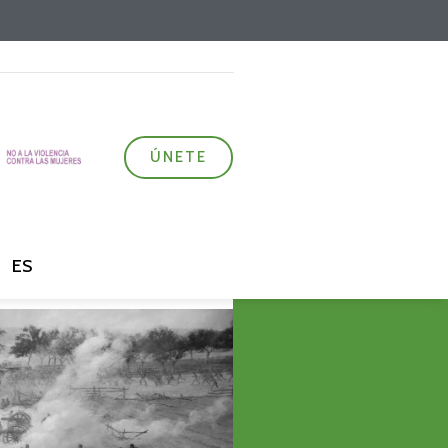
ÚNETE
ES