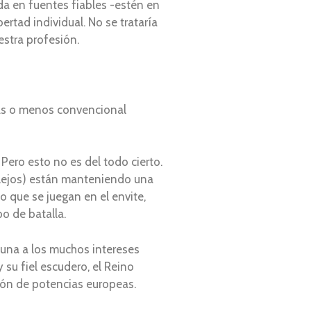
da en fuentes fiables -estén en
tad individual. No se trataría
estra profesión.
más o menos convencional
Pero esto no es del todo cierto.
 lejos) están manteniendo una
 que se juegan en el envite,
o de batalla.
guna a los muchos intereses
 su fiel escudero, el Reino
nión de potencias europeas.