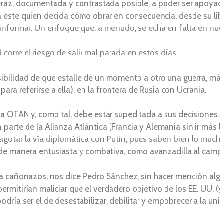
eraz, documentada y contrastada posible, a poder ser apoya
este quien decida cómo obrar en consecuencia, desde su liber
a informar. Un enfoque que, a menudo, se echa en falta en nu
 corre el riesgo de salir mal parada en estos días.
sibilidad de que estalle de un momento a otro una guerra, 
ra referirse a ella), en la frontera de Rusia con Ucrania.
a OTAN y, como tal, debe estar supeditada a sus decisiones. 
arte de la Alianza Atlántica (Francia y Alemania sin ir más
tar la vía diplomática con Putin, pues saben bien lo mucho
de manera entusiasta y combativa, como avanzadilla al camp
o a cañonazos, nos dice Pedro Sánchez, sin hacer mención al
mitirían maliciar que el verdadero objetivo de los EE. UU. (y
odría ser el de desestabilizar, debilitar y empobrecer a la u