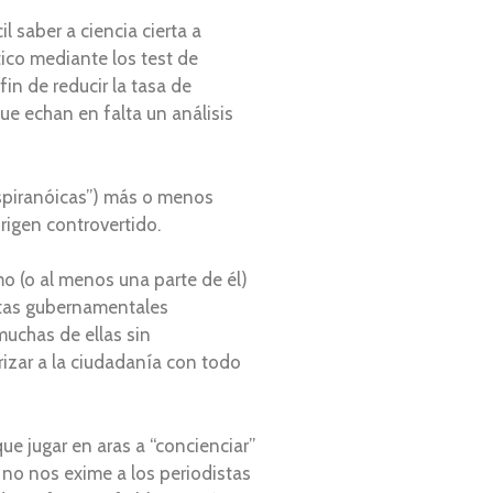
 saber a ciencia cierta a
ico mediante los test de
n de reducir la tasa de
ue echan en falta un análisis
nspiranóicas”) más o menos
rigen controvertido.
o (o al menos una parte de él)
estas gubernamentales
muchas de ellas sin
rizar a la ciudadanía con todo
e jugar en aras a “concienciar”
 no nos exime a los periodistas