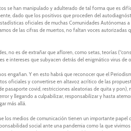
 se han manipulado y adulterado de tal forma que es difícil
ente, dado que los positivos que proceden del autodiagnóst
stadísticas oficiales de muchas Comunidades Autónomas a fi
lamos de las cifras de muertos, no faltan voces autorizadas q
s, no es de extrañar que afloren, como setas, teorías (“co
es e intereses que subyacen detrás del enigmático virus de o
nos engañan. Y en esto habrá que reconocer que el Periodism
tos oficiales y convertirse en altavoz acrítico de las propu
e pasaporte covid, restricciones aleatorias de quita y pon), 
ror y llegando a culpabilizar, responsabilizar y hasta atemo
gar más allá.
que los medios de comunicación tienen un importante papel qu
esponsabilidad social ante una pandemia como la que vivimos