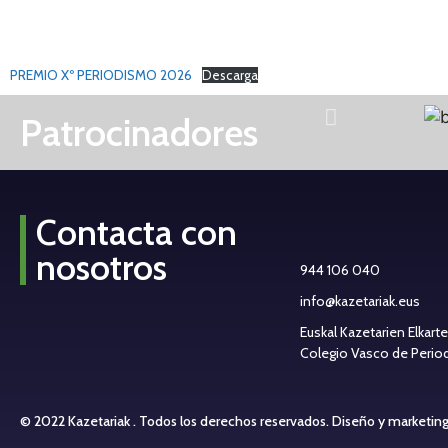
PREMIO Xº PERIODISMO 2026
Descarga
Patrocinadores
Contacta con
nosotros
944 106 040
info@kazetariak.eus
Euskal Kazetarien Elkart
Colegio Vasco de Periodi
© 2022 Kazetariak . Todos los derechos reservados.
Diseño y marketin