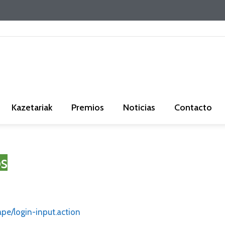
Kazetariak
Premios
Noticias
Contacto
s
ape/login-input.action