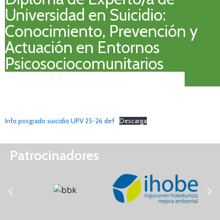
Universidad en Suicidio:
Conocimiento, Prevención y
Actuación en Entornos
Psicosociocomunitarios
Info posgrado suicidio UPV 25-26 def
Descarga
Patrocinadores