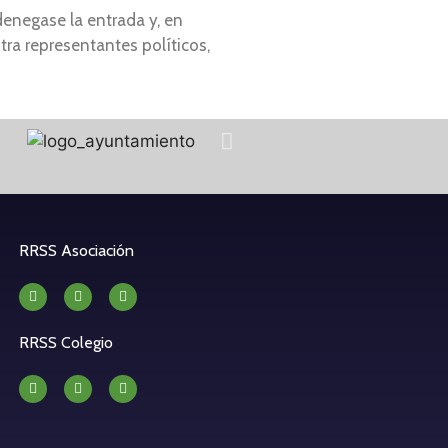
denegase la entrada y, en
tra representantes políticos,
RRSS Asociación
RRSS Colegio