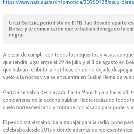
https://www.naiz.eus/es/info/noticia/20250728/eeuu-denieg
Urtzi Gartzia, periodista de EiTB, fue llevado aparte e
Boise, y le comunicaron que le habían denegado la entr
negra. 
A pesar de cumplir con todos los requisitos y visas, aunque 
que tendrá lugar entre el 29 de julio y el 3 de agosto en B
que habían recibido la notificación de no dejarle despeg
vuelo a la noche y ya se encuentra en Euskal Herria de vuelt
Gartzia se había desplazado hasta Munich para hacer allí
compañeras de la cadena pública. Había realizado todos lo
suelo norteamericano y contaba con visado para poder viaja
El periodista vizcaino iba a trabajar para la radio como part
celebraba desde 2015 y donde además de representantes de 