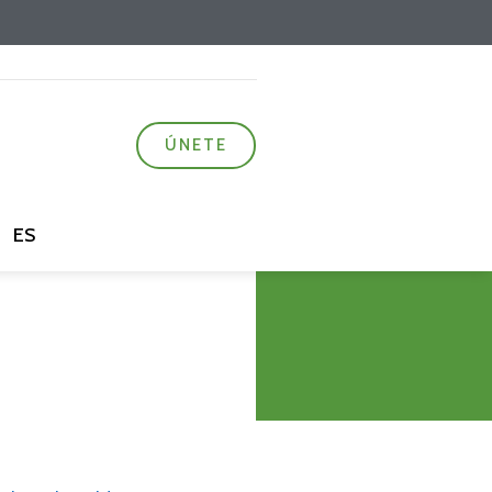
ÚNETE
ES