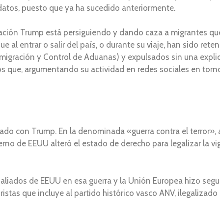
datos, puesto que ya ha sucedido anteriormente.
ación Trump está persiguiendo y dando caza a migrantes que
 al entrar o salir del país, o durante su viaje, han sido rete
Inmigración y Control de Aduanas) y expulsados sin una expli
 los que, argumentando su actividad en redes sociales en tor
o con Trump. En la denominada «guerra contra el terror», a 
no de EEUU alteró el estado de derecho para legalizar la vigi
s aliados de EEUU en esa guerra y la Unión Europea hizo seg
istas que incluye al partido histórico vasco ANV, ilegalizado