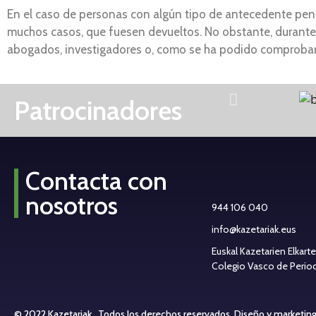
En el caso de personas con algún tipo de antecedente penal
muchos casos, que fuesen devueltos. No obstante, durante e
abogados, investigadores o, como se ha podido comprobar 
Patrocinadores
Contacta con
nosotros
944 106 040
info@kazetariak.eus
Euskal Kazetarien Elkart
Colegio Vasco de Periodi
© 2022 Kazetariak . Todos los derechos reservados.
Diseño y marketin