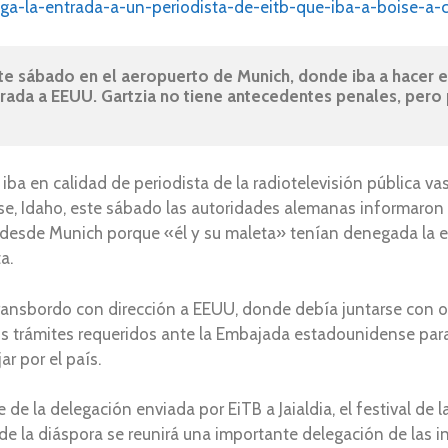
a-la-entrada-a-un-periodista-de-eitb-que-iba-a-boise-a-cub
ste sábado en el aeropuerto de Munich, donde iba a hacer el
ada a EEUU. Gartzia no tiene antecedentes penales, pero po
iba en calidad de periodista de la radiotelevisión pública vas
oise, Idaho, este sábado las autoridades alemanas informaron 
ar desde Munich porque «él y su maleta» tenían denegada la 
a.
 transbordo con dirección a EEUU, donde debía juntarse con
s trámites requeridos ante la Embajada estadounidense para 
r por el país.
e de la delegación enviada por EiTB a Jaialdia, el festival de
la diáspora se reunirá una importante delegación de las in