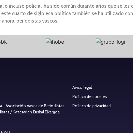
 o incluso policial, ha sido común durante años que se les 
ste cuarto de siglo esa política también se ha utilizado con
ahora, periodistas vascos.
Aviso legal
Política de cookies
ea - Asociación Vasca de Periodistas
Política de privacidad
stas / Kazetarien Euskal Elkargoa
g PWB