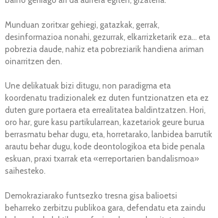
baino gehiago ari da aurrera egiten, gizateria.
Munduan zoritxar gehiegi, gatazkak, gerrak,
desinformazioa nonahi, gezurrak, elkarrizketarik eza… eta
pobrezia daude, nahiz eta pobreziarik handiena ariman
oinarritzen den.
Une delikatuak bizi ditugu, non paradigma eta
koordenatu tradizionalek ez duten funtzionatzen eta ez
duten gure portaera eta errealitatea baldintzatzen. Hori,
oro har, gure kasu partikularrean, kazetariok geure burua
berrasmatu behar dugu, eta, horretarako, lanbidea barrutik
arautu behar dugu, kode deontologikoa eta bide penala
eskuan, praxi txarrak eta «erreportarien bandalismoa»
saihesteko.
Demokraziarako funtsezko tresna gisa balioetsi
beharreko zerbitzu publikoa gara, defendatu eta zaindu