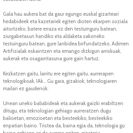
Gala hau aukera bat da gaur egungo euskal gizarteari
hedabideek eta kazetariek egiten dioten ekarpen soziala
aitortzeko, batere erraza ez den testuinguru batean,
ziurgabetasun handiko eta aldaketa sakoneko
testuinguru batean, gure lanbidea birfundatzeko, Adimen
Artifizialak eskaintzen eta emango dizkigun arriskuak,
aukerak eta osagarritasuna gure gain hartuz.
Kezkatzen gaitu, larritu ere egiten gaitu, aurrerapen
teknologikoak, IAk… Gu gara, gizakiok, teknologiaren
mailan ez gaudenok.
Unean uneko baliabideak eta aukerak gaizki erabiltzen
ditugu, eta teknologian gehiago aurreratzen dugu
balioetan, emozioetan eta besteekiko, besteekiko
enpatian baino. Tristea da, baina egia da, teknologia gu