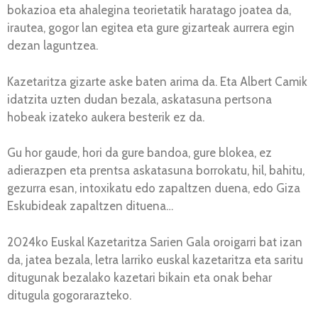
bokazioa eta ahalegina teorietatik haratago joatea da,
irautea, gogor lan egitea eta gure gizarteak aurrera egin
dezan laguntzea.
Kazetaritza gizarte aske baten arima da. Eta Albert Camik
idatzita uzten dudan bezala, askatasuna pertsona
hobeak izateko aukera besterik ez da.
Gu hor gaude, hori da gure bandoa, gure blokea, ez
adierazpen eta prentsa askatasuna borrokatu, hil, bahitu,
gezurra esan, intoxikatu edo zapaltzen duena, edo Giza
Eskubideak zapaltzen dituena…
2024ko Euskal Kazetaritza Sarien Gala oroigarri bat izan
da, jatea bezala, letra larriko euskal kazetaritza eta saritu
ditugunak bezalako kazetari bikain eta onak behar
ditugula gogorarazteko.