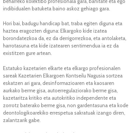
beharreko kolektibo profesionala gara, banitate eta ego
indibidualen batuketa baino askoz gehiago gara.
Hori bai, badugu handicap bat, traba egiten diguna eta
haztea eragozten diguna: Elkargoko kide izatea
borondatezkoa da, ez da derrigorrezkoa, eta antolaketa,
harrotasuna eta kide izatearen sentimendua ia ez da
existitzen gure artean.
Estatuko kazetarien elkarte eta elkargo profesionalen
sareak Kazetarien Elkargoen Kontseilu Nagusia sortzea
eskatzen ari gara, desinformazioaren eta kaosaren
aurkako berme gisa, autoerregulaziorako berme gisa,
kazetaritza kritiko eta autokritiko independente eta
zorrotz baterako berme gisa, non gardentasuna eta kode
deontologikoarekiko errespetua sakratuak izango diren,
zalantzarik gabe.