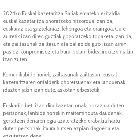
2024ko Euskal Kazetaritza Sariak emateko ekitaldia
euskal kazetaritza ohoratzeko hitzordua izan da,
euskaraz eta gaztelaniaz, lehengoa eta oraingoa. Gure
aurretik izan diren guztiak gogoratzeko topaketa izan da,
eta zailtasunak zailtasun eta baliabide gutxi izan arren,
pasioz, konpromisoz eta buru-belarri bidea irekitzen jakin
izan zuten.
Komunikabide horiek, zailtasunak zailtasun, euskal
kazetaritzaren orrialderik ohoretsuenak eta landuenak
idazten jakin izan dute, askotan erbestetik.
Euskadin beti izan dira kazetari onak, bokazioa duten
pertsonak, lanbide horrekin maiteminduta daudenak,
gertatzen denaren egia azaleratzeko erabakia hartu
duten pertsonak, itxura hutsen azpian dagoena eta
ezkutatzen dena.