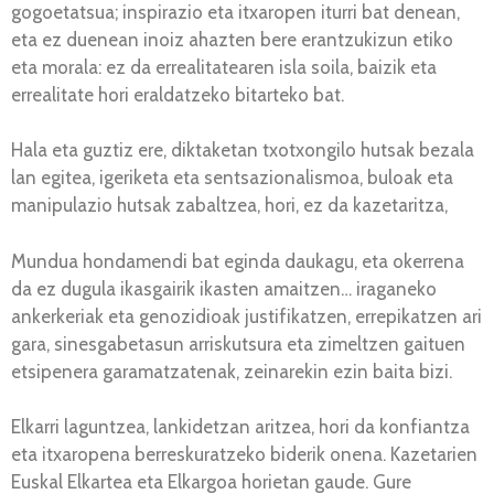
gogoetatsua; inspirazio eta itxaropen iturri bat denean,
eta ez duenean inoiz ahazten bere erantzukizun etiko
eta morala: ez da errealitatearen isla soila, baizik eta
errealitate hori eraldatzeko bitarteko bat.
Hala eta guztiz ere, diktaketan txotxongilo hutsak bezala
lan egitea, igeriketa eta sentsazionalismoa, buloak eta
manipulazio hutsak zabaltzea, hori, ez da kazetaritza,
Mundua hondamendi bat eginda daukagu, eta okerrena
da ez dugula ikasgairik ikasten amaitzen… iraganeko
ankerkeriak eta genozidioak justifikatzen, errepikatzen ari
gara, sinesgabetasun arriskutsura eta zimeltzen gaituen
etsipenera garamatzatenak, zeinarekin ezin baita bizi.
Elkarri laguntzea, lankidetzan aritzea, hori da konfiantza
eta itxaropena berreskuratzeko biderik onena. Kazetarien
Euskal Elkartea eta Elkargoa horietan gaude. Gure