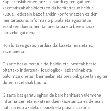
Kapuscinskik zioen bezala, handi egiten gaituen
kazetaritzak ahalbidetzen du herritartasun heldua,
kultua… edozein bazofiarekin konformatzen ez den
herritartasuna, informazio plurala eta egiaztatua
eskatzen duena, herritar prestatua eta bere iritziak
lantzeko gai dena.
Hori lortzea guztion ardura da, kazetariena eta ez
kazetariena.
Gizarte bat aurreratua da, baldin eta, besteak beste,
bitarteko indartsuak, ideologikoki ezberdinak eta
baldintza onetan, bermeekin eta presiorik gabe lan egiten
duten kazetariak baditu.
Gizarte bat garatu egiten da bere herritarren ulermena
informatzen eta elikatzen duen kazetaritza ez denean
hutsala edo azalekoa, baizik eta plurala, sakona,