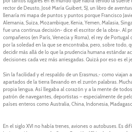
por tantos lugares en el mundo que había tenido la suerte 
rector de Deusto, José María Guibert, SJ, un libro de aventura
llenaría mi mapa de puntos y puntos porque Francisco Javier h
Alemania, Suiza, Mozambique, Kenia, Yemen, Malasia, Singapu
fue una continua decisión- dice el escritor de la obra-. Al 
compañeros (en París, Venecia y Roma), el rey de Portugal
por la soledad en la que se encontraba, pero, sobre todo, q
decidir más allá de lo que la prudencia humana estándar acon
decisiones cada vez más arriesgadas. Quizá por eso es el jes
Sin la facilidad y el respaldo de un Erasmus,- como viajan a
apartados de la tierra llevando en el zurrón palabras. Much
propia lengua. Así llegaba al corazón y a la mente de todos
patrón de navegantes, deportistas – especialmente de pelota
países enteros como Australia, China, Indonesia, Madagasc
En el siglo XVI no había trenes, aviones o autobuses. Es difí