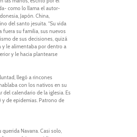
 las manos, escrito por el
vida- como lo llama el autor-
ndonesia, Japón. China,
no del santo jesuita. “Su vida
a fuera su familia, sus nuevos
nismo de sus decisiones, quizá
a y le alimentaba por dentro a
rior y le hacia plantearse
luntad, llegó a rincones
 hablaba con los nativos en su
del calendario de la iglesia. Es
s) y de epidemias. Patrono de
u querida Navarra. Casi solo,