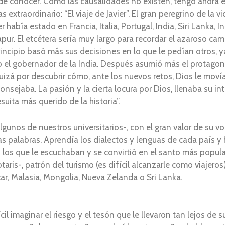
de conocer. Como las causalidades no existen, tengo ahora en
s extraordinario: “El viaje de Javier”. El gran peregrino de la 
abía estado en Francia, Italia, Portugal, India, Siri Lanka, I
r. El etcétera sería muy largo para recordar el azaroso cami
principio basó más sus decisiones en lo que le pedían otros, y
 o el gobernador de la India. Después asumió más el protago
uizá por descubrir cómo, ante los nuevos retos, Dios le moví
sejaba. La pasión y la cierta locura por Dios, llenaba su inte
uita más querido de la historia”.
lgunos de nuestros universitarios-, con el gran valor de su vo
as palabras. Aprendía los dialectos y lenguas de cada país y
 los que le escuchaban y se convirtió en el santo más popular 
ris-, patrón del turismo (es difícil alcanzarle como viajero
ar, Malasia, Mongolia, Nueva Zelanda o Sri Lanka.
cil imaginar el riesgo y el tesón que le llevaron tan lejos de s