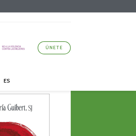
ÚNETE
ES