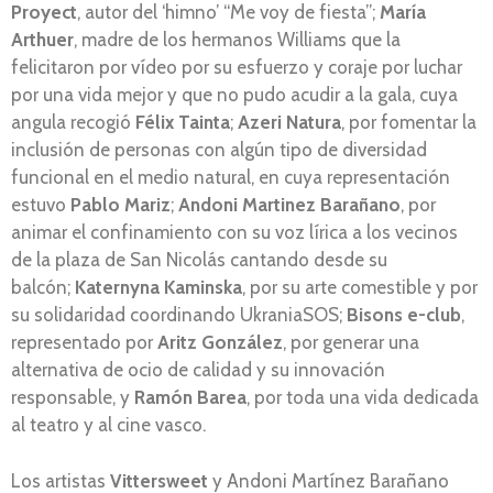
Proyect
, autor del ‘himno’ “Me voy de fiesta”;
María
Arthuer
, madre de los hermanos Williams que la
felicitaron por vídeo por su esfuerzo y coraje por luchar
por una vida mejor y que no pudo acudir a la gala, cuya
angula recogió
Félix Tainta
;
Azeri Natura
, por fomentar la
inclusión de personas con algún tipo de diversidad
funcional en el medio natural, en cuya representación
estuvo
Pablo Mariz
;
Andoni Martinez Barañano
, por
animar el confinamiento con su voz lírica a los vecinos
de la plaza de San Nicolás cantando desde su
balcón;
Katernyna Kaminska
, por su arte comestible y por
su solidaridad coordinando UkraniaSOS;
Bisons e-club
,
representado por
Aritz González
, por generar una
alternativa de ocio de calidad y su innovación
responsable, y
Ramón Barea
, por toda una vida dedicada
al teatro y al cine vasco.
Los artistas
Vittersweet
y Andoni Martínez Barañano