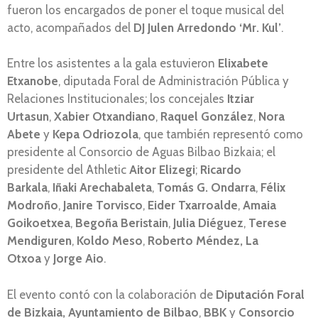
fueron los encargados de poner el toque musical del
acto, acompañados del
DJ Julen Arredondo ‘Mr. Kul’
.
Entre los asistentes a la gala estuvieron
Elixabete
Etxanobe
, diputada Foral de Administración Pública y
Relaciones Institucionales; los concejales
Itziar
Urtasun
,
Xabier Otxandiano
,
Raquel González
,
Nora
Abete
y
Kepa Odriozola
, que también representó como
presidente al Consorcio de Aguas Bilbao Bizkaia; el
presidente del Athletic
Aitor Elizegi
;
Ricardo
Barkala
,
Iñaki Arechabaleta
,
Tomás G. Ondarra
,
Félix
Modroño
,
Janire Torvisco
,
Eider Txarroalde
,
Amaia
Goikoetxea
,
Begoña Beristain
,
Julia Diéguez
,
Terese
Mendiguren
,
Koldo Meso
,
Roberto Méndez, La
Otxoa
y
Jorge Aio
.
El evento contó con la colaboración de
Diputación Foral
de Bizkaia, Ayuntamiento de Bilbao
,
BBK
y
Consorcio