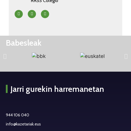
RRSS Colegio
Babesleak
Jarri gurekin harremanetan
944 106 040
info@kazetariak.eus