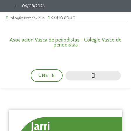
06/08/2026
info@kazetariak.eus
944 10 60 40
Asociación Vasca de periodistas - Colegio Vasco de
periodistas
ÚNETE
Jarri