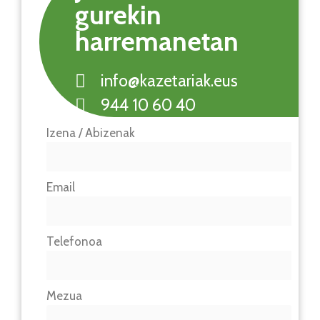
gurekin
harremanetan
info@kazetariak.eus
944 10 60 40
Izena / Abizenak
Email
Telefonoa
Mezua