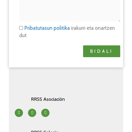
Pribatutasun politika
irakurri eta onartzen
dut
BIDALI
RRSS Asociación