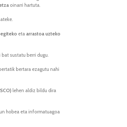
detza
oinarri hartuta.
ateke.
 egiteko
eta
arrastoa uzteko
 bat sustatu berri dugu.
bertatik bertara ezagutu nahi
VASCO)
lehen aldiz bildu dira
izun hobea eta informatuagoa