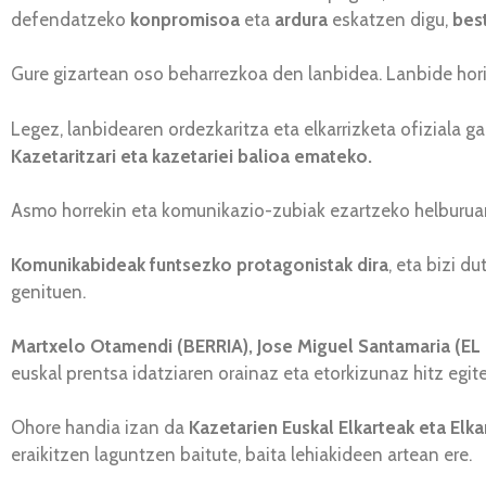
defendatzeko
konpromisoa
eta
ardura
eskatzen digu,
best
Gure gizartean oso beharrezkoa den lanbidea. Lanbide hori 
Legez, lanbidearen ordezkaritza eta elkarrizketa ofiziala ga
Kazetaritzari eta kazetariei balioa emateko.
Asmo horrekin eta komunikazio-zubiak ezartzeko helburua
Komunikabideak
funtsezko protagonistak dira
, eta bizi d
genituen.
Martxelo Otamendi (BERRIA), Jose Miguel Santamaria (E
euskal prentsa idatziaren orainaz eta etorkizunaz hitz egi
Ohore handia izan da
Kazetarien Euskal Elkarteak eta Elk
eraikitzen laguntzen baitute, baita lehiakideen artean ere.