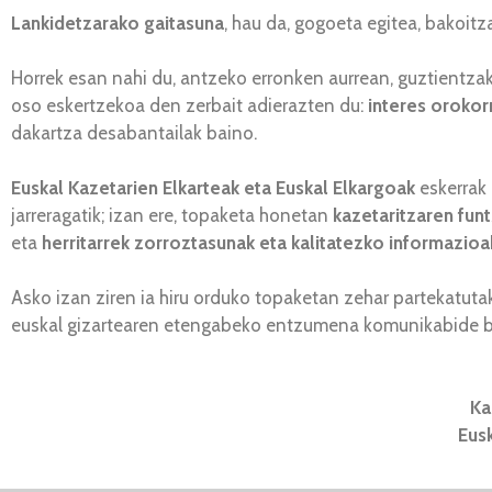
Lankidetzarako gaitasuna
, hau da, gogoeta egitea, bakoit
Horrek esan nahi du, antzeko erronken aurrean, guztientza
oso eskertzekoa den zerbait adierazten du:
interes orokor
dakartza desabantailak baino.
Euskal Kazetarien Elkarteak eta Euskal Elkargoak
eskerrak
jarreragatik; izan ere, topaketa honetan
kazetaritzaren funt
eta
herritarrek zorroztasunak eta kalitatezko informazioak
Asko izan ziren ia hiru orduko topaketan zehar partekatut
euskal gizartearen etengabeko entzumena komunikabide bakoi
Ka
Eus