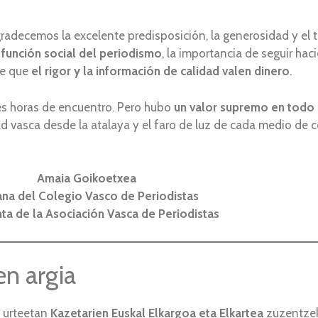
radecemos la excelente predisposición, la generosidad y el ta
a
función social del periodismo
, la importancia de seguir ha
de que
el rigor y la información de calidad valen dinero
.
es horas de encuentro. Pero hubo
un valor supremo en todo 
 vasca desde la atalaya y el faro de luz de cada medio de 
Amaia Goikoetxea
na del Colegio Vasco de Periodistas
ta de la Asociación Vasca de Periodistas
en argia
u urteetan
Kazetarien Euskal Elkargoa eta Elkartea
zuzentzek