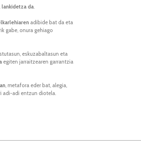
,
lankidetza da
.
lkarlehiaren
adibide bat da eta
rik gabe, onura gehiago
stutasun, eskuzabaltasun eta
a
egiten jarraitzearen garrantzia
ian
, metafora eder bat, alegia,
 adi-adi entzun diotela.