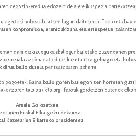
zaren negozio-eredua edozein dela ere ikuspegia partekatzea
ko agertoki hobeak bilatzen
lagun
daitekeela. Topaketa hau
e
raren konpromisoa, erantzukizuna eta errespetua
, zalantza
 eman nahi dizkizuegu euskal egunkarietako zuzendarien pre
zio soziala
azpimarratu dute,
kazetaritza gehiago eta hobe
 dirua balio dutela
pentsatzearen beharra.
ako gogoetak. Baina
balio goren bat egon zen horretan guzt
tzaren talaiatik eta argi-farotik gordetzen dutenek elkarri
Amaia Goikoetxea
zetarien Euskal Elkargoko dekanoa
kal Kazetarien Elkarteko presidentea