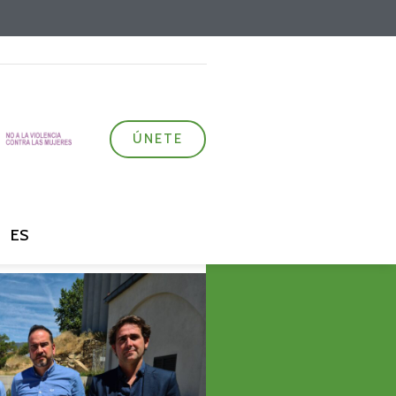
ÚNETE
ES