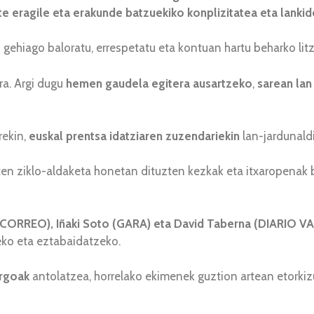
e eragile eta erakunde batzuekiko konplizitatea eta lanki
gehiago baloratu, errespetatu eta kontuan hartu beharko litz
ra. Argi dugu
hemen gaudela egitera ausartzeko
,
sarean lan
rekin,
euskal prentsa idatziaren zuzendariekin
lan-jardunaldi
uten ziklo-aldaketa honetan dituzten kezkak eta itxaropenak 
L CORREO), Iñaki Soto (GARA) eta David Taberna (DIARIO 
teko eta eztabaidatzeko.
argoak
antolatzea, horrelako ekimenek guztion artean etork