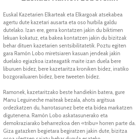
Euskal Kazetarien Elkarteak eta Elkargoak atsekabea
agertu dute kazetari ausarta eta oso hurbila galdu
dutelako. Izan ere, gerra kontatzen jakin du biktimen
lekuan kokatuz, eta bakea kontatzen jakin du bizitzak
behar dituen kazetarien sentsibilitatetik. Poztu egiten
gara Ramón Lobo miretsiaren kasuan jendeak jakin
duelako egiazkoa izateagatik maite izan duela bere
liburuen bidez, bere kazetaritza kroniken bidez, irratiko
bozgorailuaren bidez, bere tweeten bidez.
Ramonek, kazetaritzako beste handiekin batera, gure
Manu Leguineche maiteak bezala, ahots argitsua
ordezkatzen du, harrotasunez bete eta bidea markatzen
digutenena. Ramón Lobo askatasunerako eta
demokraziarako beharrezkoa den «tribu» horren parte da.
Giza gatazken begietara begiratzen jakin dute, bizitza
osoa ulertzen saiatu behar dugula esateko.